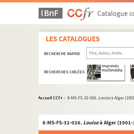
Catalogue co
LES CATALOGUES
RECHERCHE RAPIDE
Imprimés
multimédia
RECHERCHES CIBLÉES
Accueil CCFr
8-MS-FS-32-026.
Louise
à Alger (1901
Oeuvres de Gustave Charpentier
>
Cantate du Prix du Rome : Didon (1887)
La vie du poète (1888)
8-MS-FS-32-026.
Louise
à Alger (1901-190
Impressions d'Italie (1889)