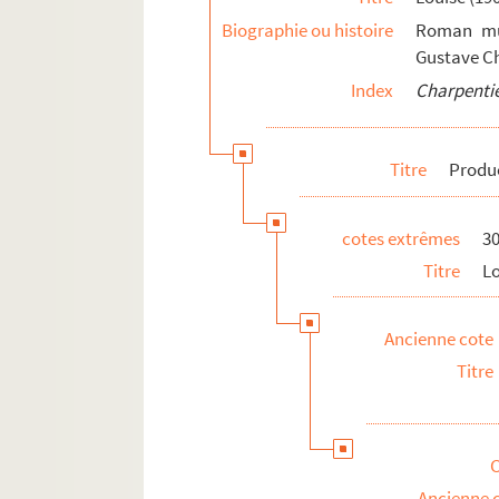
Affaire Blois. Radio L.-L. et procès à
Biographie ou histoire
Roman mus
Comptabilité relative à la vente de pa
Gustave Ch
Impression de voyage : Munich (1910)
Index
Charpentie
Julien (1913)
Réflexions sur la musique
Titre
Produ
Mémoires
Discours, articles, interviews
cotes extrêmes
30
Projets divers
Titre
Lo
Correspondance
Textes relatifs à Gustave Charpentier
Ancienne cote
Articles de presse divers
Titre
Biographie
Ancienne 