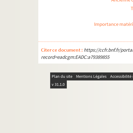
T
Importance matéri
Citer ce document :
https://ccfr.bnf.fr/por
record=eadcgm:EADC:a79389855
Plan du site
Mentions Légales
Accessibilit
v 31.1.0