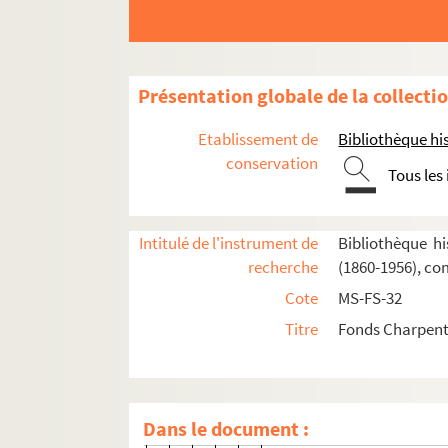
Poèmes chantés (1895)
Le couronnement de la Muse (1897)
Louise (1900)
Présentation globale de la collecti
Composition et livret de Louise
Traductions étrangères de
Louise
Etablissement de
Bibliothèque his
conservation
Productions de
Louise
: généralités, pr
Tous les
Création (première le 2 février 190
Louise
à l'Opéra-Comique (sauf c
Intitulé de l'instrument de
Bibliothèque hi
Représentations exceptionnelles
recherche
(1860-1956), co
Louise en province et à l'étranger
Cote
MS-FS-32
Titre
Fonds Charpenti
Louise
en province et aux colon
Louise
à l'étranger
Louise
en Europe
Dans le document :
Louise
en Allemagne