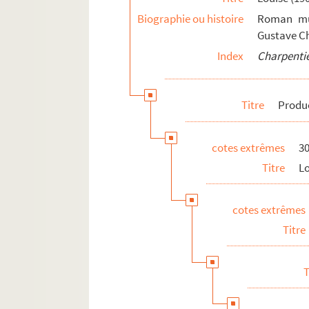
Critiques (France et presse étrangère
Biographie ou histoire
Roman mus
Louise à la radio
Gustave Ch
Enregistrements de Louise
Index
Charpentie
Correspondance
Ouvrages imprimés
Titre
Produ
Photographies des expositions (Franc
Dessins et caricatures
cotes extrêmes
30
Adaptations cinématographiques
Titre
Lo
Télévision
Affaire Blois. Radio L.-L. et procès à
cotes extrêmes
Comptabilité relative à la vente de pa
Titre
Impression de voyage : Munich (1910)
Julien (1913)
T
Réflexions sur la musique