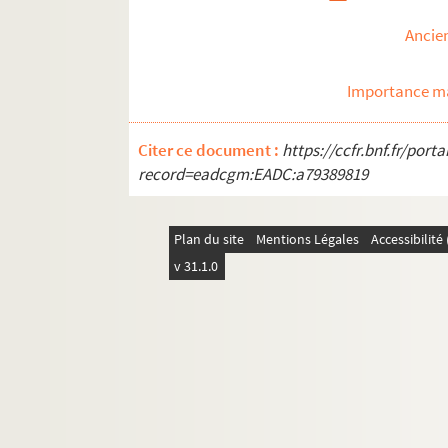
Mémoires
Discours, articles, interviews
Ancie
Projets divers
Importance ma
Correspondance
Textes relatifs à Gustave Charpentier
Citer ce document :
https://ccfr.bnf.fr/por
Articles de presse divers
record=eadcgm:EADC:a79389819
Biographie
Plan du site
Mentions Légales
Accessibilit
v 31.1.0