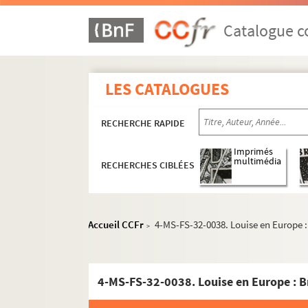
Catalogue co
LES CATALOGUES
RECHERCHE RAPIDE
Imprimés
multimédia
RECHERCHES CIBLÉES
Oeuvres de Gustave Charpentier
Accueil CCFr
4-MS-FS-32-0038. Louise en Europe :
>
Cantate du Prix du Rome : Didon (1887)
La vie du poète (1888)
4-MS-FS-32-0038. Louise en Europe : Br
Impressions d'Italie (1889)