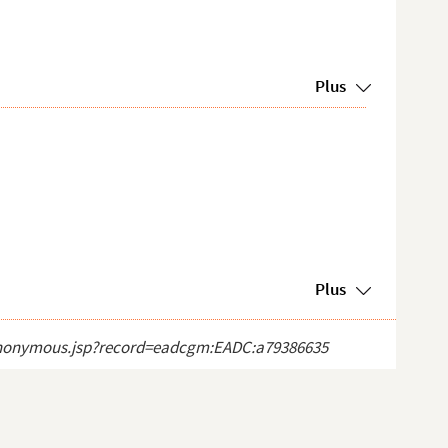
Plus
Plus
ct_anonymous.jsp?record=eadcgm:EADC:a79386635