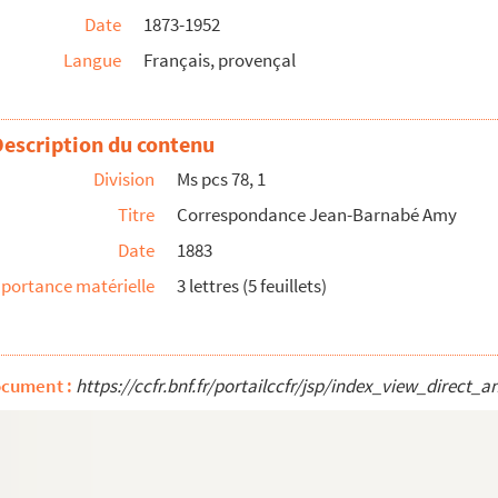
Date
1873-1952
Langue
Français, provençal
Description du contenu
ercles aixois, principalement le Cercle Saint-Mit...
Division
Ms pcs 78, 1
e l'Odéon, à Aix-en-Provence
Titre
Correspondance Jean-Barnabé Amy
eau
Date
1883
portance matérielle
3 lettres (5 feuillets)
ocument :
https://ccfr.bnf.fr/portailccfr/jsp/index_view_dire
ugal