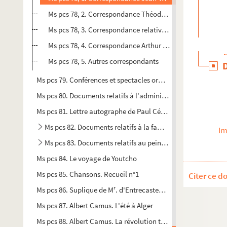
Ms pcs 78, 2. Correspondance Théodore Aubanel
Ms pcs 78, 3. Correspondance relative à Jean Brunet
Ms pcs 78, 4. Correspondance Arthur Giry
Ms pcs 78, 5. Autres correspondants
Ms pcs 79. Conférences et spectacles organisés par plusieurs c
Ms pcs 80. Documents relatifs à l'administration du Cercle d
Ms pcs 81. Lettre autographe de Paul Cézanne à Octave Mirb
Ms pcs 82. Documents relatifs à la famille Forbin d'Oppède
Im
Ms pcs 83. Documents relatifs au peintre Ignaz Duvivier
Ms pcs 84. Le voyage de Youtcho
Ms pcs 85. Chansons. Recueil n°1
Citer ce d
r
Ms pcs 86. Suplique de M
. d'Entrecasteaux à la reine de Port
Ms pcs 87. Albert Camus. L'été à Alger
Ms pcs 88. Albert Camus. La révolution travestie