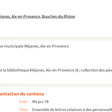
estinataire inconnu
éjanes. Aix-en-Provence, Bouches-du-Rhône
 avocat en parlement de Provence
tre des démonstrations anatomiques de l’école de chiru...
que municipale Méjanes, Aix-en-Provence
omaine de Molières, à Tourtour, pour laquelle la ...
ntaine Mary-Rose à Grans
hes
e la bibliothèque Méjanes, Aix-en-Provence (8 ; collection des piè
entation du contenu
Cote
Ms pcs 78
provençales
Titre
Ensemble de lettres relatives à des personnal