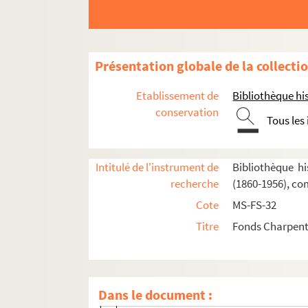
Présentation globale de la collecti
Etablissement de
Bibliothèque his
conservation
Tous les
Oeuvres de Gustave Charpentier
Cantate du Prix du Rome : Didon (1887)
Intitulé de l'instrument de
Bibliothèque hi
recherche
(1860-1956), co
La vie du poète (1888)
Cote
MS-FS-32
Impressions d'Italie (1889)
Titre
Fonds Charpenti
Poèmes chantés (1895)
Le couronnement de la Muse (1897)
Louise (1900)
Dans le document :
Composition et livret de Louise