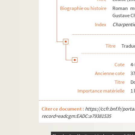
Biographie ou histoire
Roman mus
Gustave Ch
Index
Charpentie
Titre
Tradu
Cote
4
Ancienne cote
3
Titre
Do
Importance matérielle
1 
Citer ce document :
https://ccfr.bnf.fr/por
record=eadcgm:EADC:a79381535