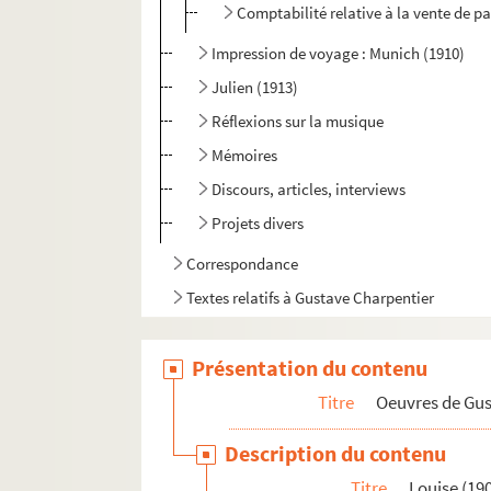
Comptabilité relative à la vente de pa
Impression de voyage : Munich (1910)
Julien (1913)
Réflexions sur la musique
Mémoires
Discours, articles, interviews
Projets divers
Correspondance
Textes relatifs à Gustave Charpentier
Articles de presse divers
Présentation du contenu
Biographie
Titre
Oeuvres de Gu
Description du contenu
Titre
Louise (19