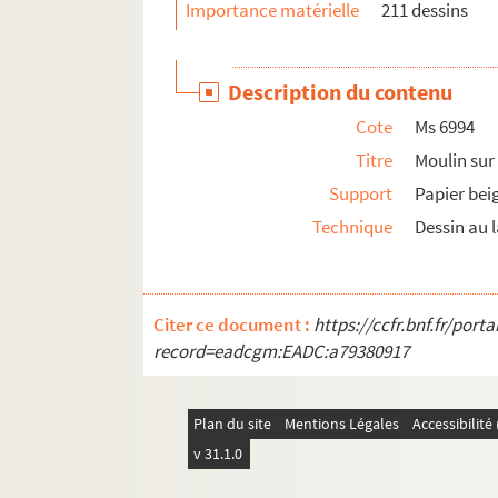
Importance matérielle
211 dessins
Ms 7286. Vaches et veau couchés devant une
Ms 7287. Vue panoramique des monts du Ly
Description du contenu
Ms 7288. Trois personnages assis sur une bu
Cote
Ms 6994
Ms 7289. Vue panoramique d’un paysage va
Titre
Moulin sur
Ms 7290. Train de péniches sur le Rhône
Support
Papier bei
Ms 7291. Paysage de montagne
Technique
Dessin au l
Ms 7292. Le pont, la cascade et les rochers
Ms 7293. Rivière au pied des rochers d’Opte
Ms 7294. Groupe de maisons en contrebas d’
Citer ce document :
https://ccfr.bnf.fr/por
Ms 7295. Du Vernay
record=eadcgm:EADC:a79380917
Ms 7296. Paysage de collines, avec village, é
Ms 7297. Entrée de village avec pont sur la r
Plan du site
Mentions Légales
Accessibilit
Ms 7298. Le petit pont de bois de Tassin
v 31.1.0
Ms 7299. Deux personnages bavardant dans 