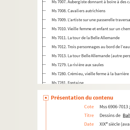
Ms 7007. Aubergiste donnant à boire à des c
Ms 7008. Cavaliers autrichiens
Ms 7009. L'artiste sur une passerelle traver
Ms 7010. Vieille femme et enfant sur un ch
Ms 7011. La tour de la Belle Allemande
Ms 7012. Trois personnages au bord de l’eau
Ms 7013. La tour Belle Allemande (autre per
Ms 7279. La rivière aux saules
Ms 7280. Crémieu, vieille ferme à la barrière
Ms 7281. Fontaine
Ms 7281 bis. Vue panoramique de Franchevil
Présentation du contenu
Ms 7282. Barbizon ?
Cote
Mss 6906-7013 
Ms 7283. Bergère et ses vaches
Titre
Dessins de
Bal
Ms 7284. Petite écluse de rivière entre des r
e
Date
XIX
siècle (ava
Ms 7285. Paysage, par Bléry, ami de Baron