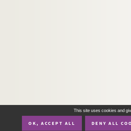
Ms 7372. Paysage invisible
Ms 7373. Biches au pont d’Alaï
Ms 7374. Vache couchée sous les saules
Ms 7375. La maison dans les arbres
Ms 7376. Personnages bavardant auprès d’
Ms 7377. Vue panoramique sur les méandres
Ms 7378. Village fortifié au pied des grandes
Ms 7379. Vue panoramique
Ms 7380. Paysanne sur un chemin montant en
This site uses cookies and gi
OK, ACCEPT ALL
DENY ALL CO