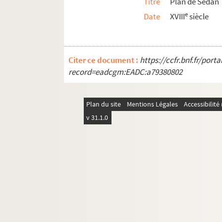
Titre
Plan de Sedan
e
Date
XVIII
siècle
Citer ce document :
https://ccfr.bnf.fr/por
record=eadcgm:EADC:a79380802
Plan du site
Mentions Légales
Accessibilit
v 31.1.0