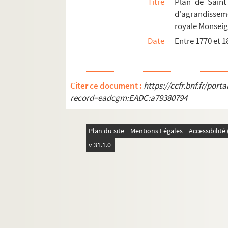
Titre
Plan de Saint
d'agrandisseme
royale Monseig
Date
Entre 1770 et 1
Citer ce document :
https://ccfr.bnf.fr/por
record=eadcgm:EADC:a79380794
Plan du site
Mentions Légales
Accessibilit
v 31.1.0