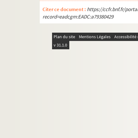
Citer ce document :
https://ccfr.bnf.fr/por
record=eadcgm:EADC:a79380429
Plan du site
Mentions Légales
Accessibilit
v 31.1.0