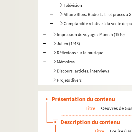
Télévision
Affaire Blois. Radio L.-L. et procès à
Comptabilité relative à la vente de pa
Impression de voyage : Munich (1910)
Julien (1913)
Réflexions sur la musique
Mémoires
Discours, articles, interviews
Projets divers
Correspondance
Présentation du contenu
Textes relatifs à Gustave Charpentier
Titre
Oeuvres de Gu
Articles de presse divers
Biographie
Description du contenu
Titre
Louise (19