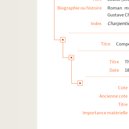
Biographie ou histoire
Roman mus
Gustave Ch
Index
Charpentie
Titre
Compos
Titre
T
Date
1
Cote
Ancienne cote
Titre
Importance matérielle