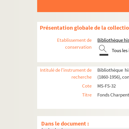
Oeuvres de Gustave Charpentier
Présentation globale de la collecti
Cantate du Prix du Rome : Didon (1887)
Etablissement de
Bibliothèque his
La vie du poète (1888)
conservation
Impressions d'Italie (1889)
Tous les
Poèmes chantés (1895)
Le couronnement de la Muse (1897)
Intitulé de l'instrument de
Bibliothèque hi
Louise (1900)
recherche
(1860-1956), co
Cote
MS-FS-32
Composition et livret de Louise
Titre
Fonds Charpenti
8-MS-FS-32-054. Livret manuscrit ave
Genèse de Louise (avant 1900)
Thèmes de Louise
Dans le document :
4-MS-FS-32-0014. Thèmes de Loui