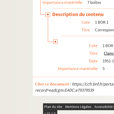
Importance matérielle
7 boîtes
Description du contenu
Cote
1 BOR 1
Titre
Correspond
Cote
1 BOR 
Titre
Clanc
Date
1951-
Importance matérielle
5
Citer ce document :
https://ccfr.bnf.fr/por
record=eadcgm:EADC:a79379539
Plan du site
Mentions Légales
Accessibilit
v 31.1.0