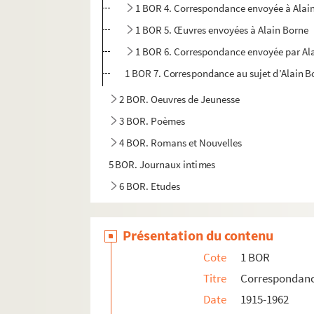
1 BOR 4. Correspondance envoyée à Alai
1 BOR 5. Œuvres envoyées à Alain Borne
1 BOR 6. Correspondance envoyée par Al
1 BOR 7. Correspondance au sujet d’Alain B
2 BOR. Oeuvres de Jeunesse
3 BOR. Poèmes
4 BOR. Romans et Nouvelles
5 BOR. Journaux intimes
6 BOR. Etudes
7 BOR. Documents sur Alain Borne
8 BOR. Documents Généraux
Présentation du contenu
Cote
1 BOR
Titre
Correspondan
Date
1915-1962