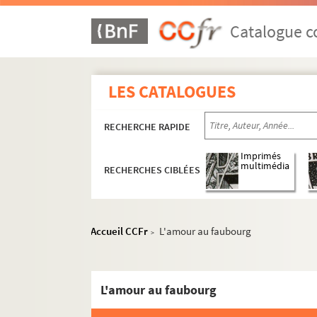
Catalogue co
LES CATALOGUES
RECHERCHE RAPIDE
Imprimés
multimédia
RECHERCHES CIBLÉES
Accueil CCFr
L'amour au faubourg
>
L'amour au faubourg
Oeuvres de Gustave Charpentier