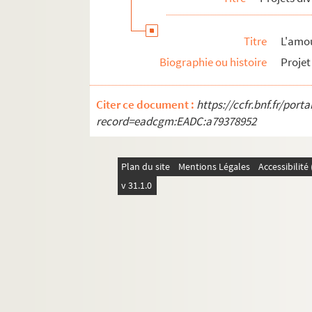
Articles de presse divers
Biographie
Titre
L'amo
Biographie ou histoire
Projet
Citer ce document :
https://ccfr.bnf.fr/por
record=eadcgm:EADC:a79378952
Plan du site
Mentions Légales
Accessibilit
v 31.1.0