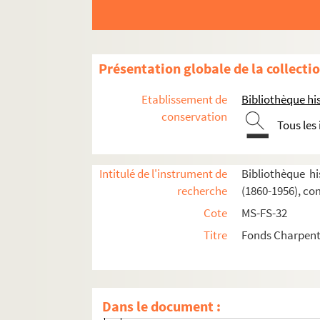
Cantate du Prix du Rome : Didon (1887)
La vie du poète (1888)
Impressions d'Italie (1889)
Présentation globale de la collecti
Poèmes chantés (1895)
Etablissement de
Bibliothèque his
Le couronnement de la Muse (1897)
conservation
Tous les
Louise (1900)
Impression de voyage : Munich (1910)
Intitulé de l'instrument de
Bibliothèque hi
Julien (1913)
recherche
(1860-1956), co
Réflexions sur la musique
Cote
MS-FS-32
Mémoires
Titre
Fonds Charpenti
Discours, articles, interviews
Projets divers
Eros
Dans le document :
Orphée