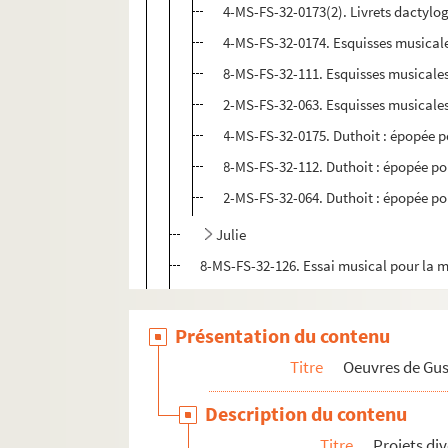
4-MS-FS-32-0173(2). Livrets dactylog
4-MS-FS-32-0174. Esquisses musicales,
8-MS-FS-32-111. Esquisses musicales, 
2-MS-FS-32-063. Esquisses musicales, 
4-MS-FS-32-0175. Duthoit : épopée pop
8-MS-FS-32-112. Duthoit : épopée popu
2-MS-FS-32-064. Duthoit : épopée popu
Julie
8-MS-FS-32-126. Essai musical pour la 
Musique populaire et cinéma
Poèmes envoyés à mettre en musique,
Présentation du contenu
Esquisses musicales
Titre
Oeuvres de Gu
Correspondance
Description du contenu
Textes relatifs à Gustave Charpentier
Titre
Projets di