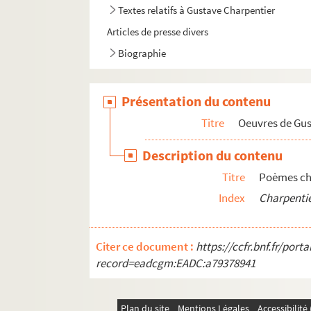
Textes relatifs à Gustave Charpentier
Articles de presse divers
Biographie
Présentation du contenu
Titre
Oeuvres de Gu
Description du contenu
Titre
Poèmes ch
Index
Charpentie
Citer ce document :
https://ccfr.bnf.fr/por
record=eadcgm:EADC:a79378941
Plan du site
Mentions Légales
Accessibilit