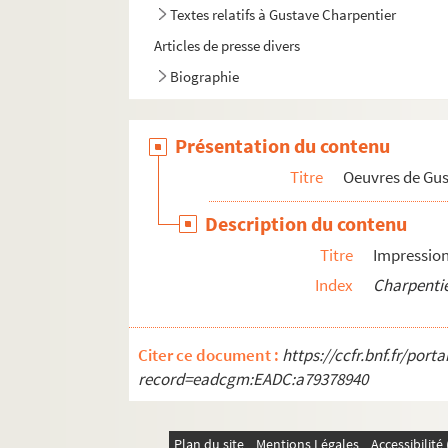
Textes relatifs à Gustave Charpentier
Articles de presse divers
Biographie
Présentation du contenu
Titre
Oeuvres de Gu
Description du contenu
Titre
Impressions
Index
Charpentie
Citer ce document :
https://ccfr.bnf.fr/por
record=eadcgm:EADC:a79378940
Plan du site
Mentions Légales
Accessibilit