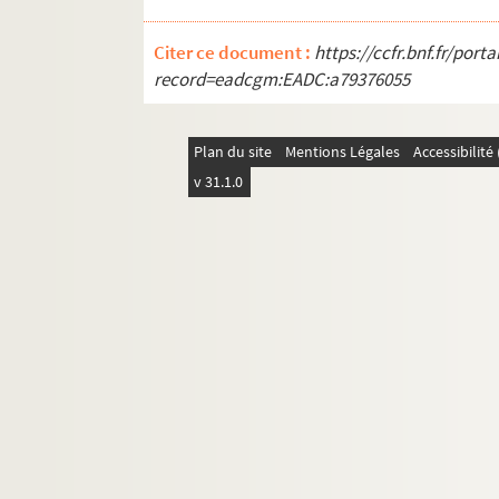
Citer ce document :
https://ccfr.bnf.fr/por
record=eadcgm:EADC:a79376055
Plan du site
Mentions Légales
Accessibilit
v 31.1.0