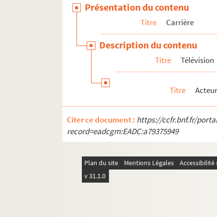
Présentation du contenu
Titre
Carrière
Description du contenu
Titre
Télévision
Titre
Acteu
Citer ce document :
https://ccfr.bnf.fr/por
record=eadcgm:EADC:a79375949
Plan du site
Mentions Légales
Accessibilit
v 31.1.0