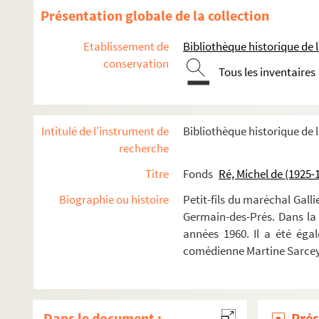
Présentation globale de la collection
Gala Georges Courteline (1944)
Etablissement de
Bibliothèque historique de la
On fait le ménage en enfer (1947)
conservation
L’épouvantail (1958)
Tous les inventaires
L’échange (1959)
Becket ou L’honneur de Dieu (1959)
Intitulé de l'instrument de
Bibliothèque historique de l
Zazie dans le métro (1959)
recherche
La surprise de l’amour (1961)
Titre
Fonds
Ré, Michel de (1925-
Arden de Feversham (1961)
Biographie ou histoire
Petit-fils du maréchal Gall
Frank V, opéra d’une banque privée (1962)
Germain-des-Prés. Dans la 
Le satyre de la Villette (1963)
années 1960. Il a été éga
Bonheur, impair et passe (1964)
comédienne Martine Sarcey
Nicomède (1964)
Œil public (1965)
La folle de Chaillot (1965)
Dans le document :
Prés