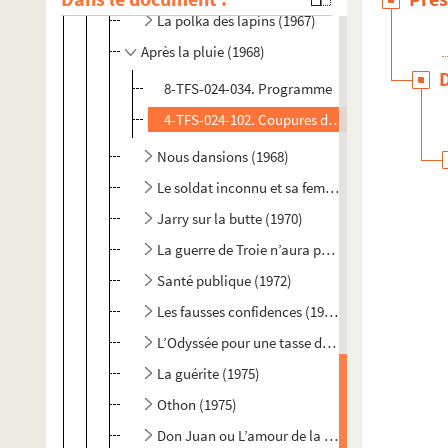
La polka des lapins (1967)
Après la pluie (1968)
8-TFS-024-034. Programme
4-TFS-024-102. Coupures de presse
Nous dansions (1968)
Le soldat inconnu et sa femme (1969)
Jarry sur la butte (1970)
La guerre de Troie n’aura pas lieu (1971)
Santé publique (1972)
Les fausses confidences (1974)
L’Odyssée pour une tasse de thé (1974)
La guérite (1975)
Othon (1975)
Don Juan ou L’amour de la géométrie (1976)