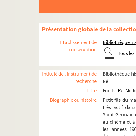
Paris mes amours (1959)
Cyrano de Bergerac (1959)
La mégère apprivoisée (1959)
Présentation globale de la collecti
La reine morte (1959)
La bonne Anna (1961 ; reprise)
Etablissement de
Bibliothèque his
Androclès et le lion (1962)
conservation
Tous les
Malbrough s’en va t’en guerre (19
Sémiramis (1963)
Intitulé de l'instrument de
Bibliothèque his
Protée (1965)
recherche
Ré
Rosalinde ou Comme il vous plair
Titre
Fonds
Ré, Mich
L’arlésienne (1966)
Biographie ou histoire
Petit-fils du m
Malbrough s’en va t’en guerre (196
très actif dan
Saint-Germain-d
Othello (1967)
au cinéma et à
Tartuffe (1967)
les années 196
Loire (1967)