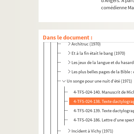
d’Angers. A par
Faust (1969)
comédienne Mar
Le carrosse du Saint Sacrement (
Un chapeau de paille d’Italie (196
Un chapeau de paille d’Italie (1969
Dans le document :
Architruc (1970)
Et à la fin était le bang (1970)
Les jeux de la langue et du hasard 
Les plus belles pages de la Bible 
Un songe pour une nuit d’été (1971)
4-TFS-024-140. Manuscrit de Mich
4-TFS-024-138. Texte dactylogra
4-TFS-024-139. Texte dactylogra
4-TFS-024-186. Lettre d’une spec
Incident à Vichy (1971)