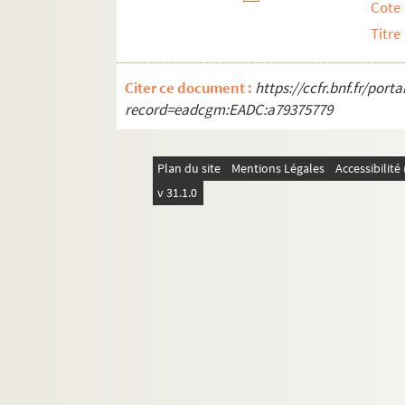
Cote
Titre
Citer ce document :
https://ccfr.bnf.fr/por
record=eadcgm:EADC:a79375779
Plan du site
Mentions Légales
Accessibilit
v 31.1.0