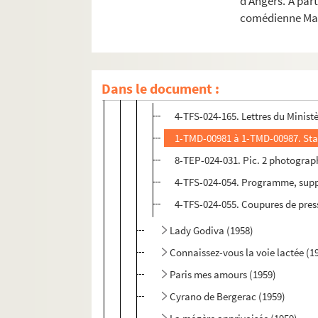
d’Angers. A par
Faust (1957)
comédienne Mar
L’amour en papier (1957 ; reprise)
Don Cézar de Bazan (1957)
La bonne Anna (1958)
Dans le document :
Les carabiniers (1958 ; reprise)
4-TFS-024-165. Lettres du Minis
1-TMD-00981 à 1-TMD-00987. Stan
8-TEP-024-031. Pic. 2 photograp
4-TFS-024-054. Programme, suppl
4-TFS-024-055. Coupures de pres
Lady Godiva (1958)
Connaissez-vous la voie lactée (1
Paris mes amours (1959)
Cyrano de Bergerac (1959)