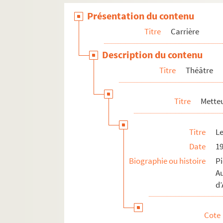
Un chapeau de paille d’Italie (196
Présentation du contenu
Un chapeau de paille d’Italie (1969
Titre
Carrière
Architruc (1970)
Description du contenu
Et à la fin était le bang (1970)
Titre
Théâtre
Les jeux de la langue et du hasard 
Les plus belles pages de la Bible 
Titre
Metteu
Un songe pour une nuit d’été (197
Incident à Vichy (1971)
Titre
Le
Le pain de ménage, Le plaisir de 
Date
1
Le vol d’Icare (1972)
Biographie ou histoire
P
La révolution française (1973)
A
Acteur
d’
Rôle indéterminé
Cote
Cinéma