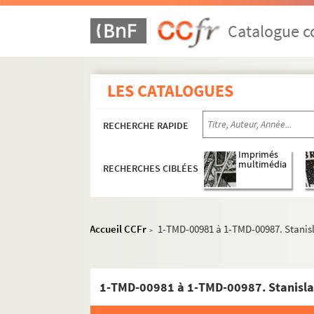
Les folies furieuses (1950)
Catalogue co
La perle du Colorado (1950)
Lady Cléopâtre (1950)
LES CATALOGUES
Les folies furieuses 51 et canevas 
Treize pièces à louer (1951)
RECHERCHE RAPIDE
Adam, Ève et le troisième sexe (19
Les jeux de la langue et du hasard
Imprimés
multimédia
RECHERCHES CIBLÉES
L’amour en papier et Le jardin du 
Les folies douces (1952)
Sens interdit (1953)
Accueil CCFr
1-TMD-00981 à 1-TMD-00987. Stanisl
>
Actes de grâce (1953)
Nos ancêtres les Gaulois (1953)
Le diable à quatre (1953)
La garce et l’ange (1953)