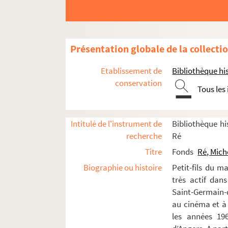
La petite suite en ré (1953)
Je viendrai comme un voleur (195
L’opéra de quat’sous (1954)
Présentation globale de la collecti
La tour Eiffel qui tue et La reine m
Etablissement de
Bibliothèque his
Tristoeil et Brunehouille (1954 ; re
conservation
La bande à Bonnot (1954)
Tous les
Trois coups au cœur (1955)
Les assassins de Montchat (1955)
Intitulé de l'instrument de
Bibliothèque his
Festival de Nogent sur Marne (195
recherche
Ré
Festival pour rire (1955)
Titre
Fonds
Ré, Mich
Marie Chantal (1955)
Biographie ou histoire
Petit-fils du m
très actif dan
Angélique Angela (1956)
Saint-Germain-d
Ne faites pas l’enfant (1957)
au cinéma et à
Esther (1957)
les années 196