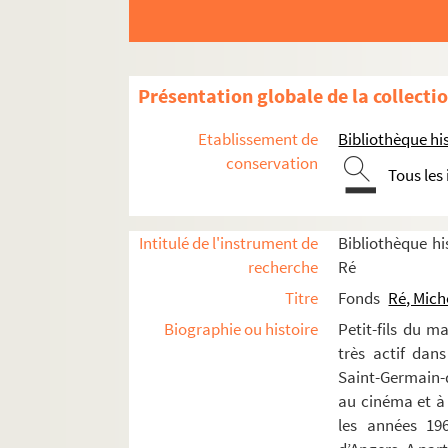
Les folies furieuses 51 et canevas 
Treize pièces à louer (1951)
Adam, Ève et le troisième sexe (19
Présentation globale de la collecti
Les jeux de la langue et du hasard
Etablissement de
Bibliothèque his
L’amour en papier et Le jardin du 
conservation
Tous les
Les folies douces (1952)
Sens interdit (1953)
Actes de grâce (1953)
Intitulé de l'instrument de
Bibliothèque his
recherche
Ré
Nos ancêtres les Gaulois (1953)
Titre
Fonds
Ré, Mich
Le diable à quatre (1953)
Biographie ou histoire
Petit-fils du m
La garce et l’ange (1953)
très actif dan
La petite suite en ré (1953)
Saint-Germain-d
Je viendrai comme un voleur (195
au cinéma et à
les années 196
L’opéra de quat’sous (1954)