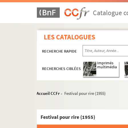
Théâtre
Catalogue co
Producteur, directeur de compagnie, d
Metteur en scène
LES CATALOGUES
Victor ou les enfants au pouvoir (
On fait le ménage en enfer (1947)
RECHERCHE RAPIDE
En famille (1947)
Imprimés
Les Espagnols en Danemark (1948
multimédia
RECHERCHES CIBLÉES
La tour Eiffel qui tue (1949)
Les nuits de Saint-Germain-des-Pr
Une cave à Saint-Germain-des-Pré
Accueil CCFr
Festival pour rire (1955)
>
Zig-zag 50 (1950)
Les folies furieuses (1950)
Festival pour rire (1955)
La perle du Colorado (1950)
Lady Cléopâtre (1950)