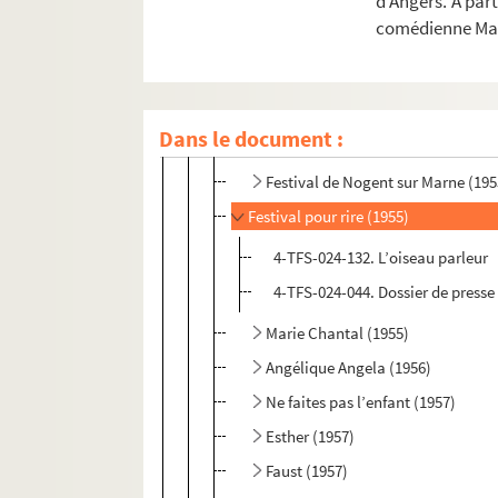
d’Angers. A par
La tour Eiffel qui tue et La reine m
comédienne Mar
Tristoeil et Brunehouille (1954 ; re
La bande à Bonnot (1954)
Trois coups au cœur (1955)
Dans le document :
Les assassins de Montchat (1955)
Festival de Nogent sur Marne (195
Festival pour rire (1955)
4-TFS-024-132. L’oiseau parleur
4-TFS-024-044. Dossier de presse
Marie Chantal (1955)
Angélique Angela (1956)
Ne faites pas l’enfant (1957)
Esther (1957)
Faust (1957)