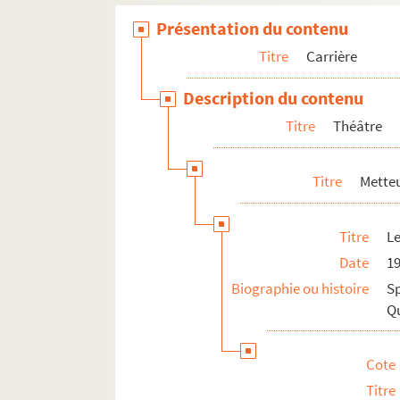
L’amour en papier (1957 ; reprise)
Présentation du contenu
Don Cézar de Bazan (1957)
Titre
Carrière
La bonne Anna (1958)
Description du contenu
Les carabiniers (1958 ; reprise)
Titre
Théâtre
Lady Godiva (1958)
Connaissez-vous la voie lactée (1
Titre
Metteu
Paris mes amours (1959)
Cyrano de Bergerac (1959)
Titre
Le
La mégère apprivoisée (1959)
Date
1
La reine morte (1959)
Biographie ou histoire
Sp
La bonne Anna (1961 ; reprise)
Qu
Androclès et le lion (1962)
Malbrough s’en va t’en guerre (19
Cote
Sémiramis (1963)
Titre