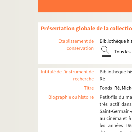
Producteur, directeur de compagnie, d
Metteur en scène
Victor ou les enfants au pouvoir (
Présentation globale de la collecti
On fait le ménage en enfer (1947)
Etablissement de
Bibliothèque his
En famille (1947)
conservation
Les Espagnols en Danemark (1948
Tous les
La tour Eiffel qui tue (1949)
Les nuits de Saint-Germain-des-Pr
Intitulé de l'instrument de
Bibliothèque his
Une cave à Saint-Germain-des-Pré
recherche
Ré
Zig-zag 50 (1950)
Titre
Fonds
Ré, Mich
Les folies furieuses (1950)
Biographie ou histoire
Petit-fils du m
très actif dan
4-TFS-024-176. Texte dactylograph
Saint-Germain-d
4-TFS-024-006. Livret manuscrit (
au cinéma et à
les années 196
4-TFS-024-007. Partition musicale