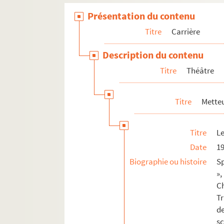
Festival de Nogent sur Marne (195
Présentation du contenu
Festival pour rire (1955)
Titre
Carrière
Marie Chantal (1955)
Description du contenu
Angélique Angela (1956)
Titre
Théâtre
Ne faites pas l’enfant (1957)
Esther (1957)
Titre
Metteu
Faust (1957)
L’amour en papier (1957 ; reprise)
Titre
Le
Don Cézar de Bazan (1957)
Date
1
La bonne Anna (1958)
Biographie ou histoire
Sp
Les carabiniers (1958 ; reprise)
»
Lady Godiva (1958)
C
Connaissez-vous la voie lactée (1
Tr
d
Paris mes amours (1959)
sc