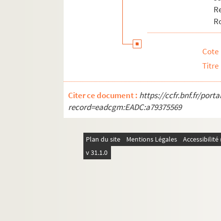
Cyrano de Bergerac (1959)
Re
La mégère apprivoisée (1959)
R
La reine morte (1959)
La bonne Anna (1961 ; reprise)
Cote
Androclès et le lion (1962)
Titre
Malbrough s’en va t’en guerre (19
Sémiramis (1963)
Citer ce document :
https://ccfr.bnf.fr/por
record=eadcgm:EADC:a79375569
Protée (1965)
Rosalinde ou Comme il vous plair
Plan du site
L’arlésienne (1966)
Mentions Légales
Accessibilit
v 31.1.0
Malbrough s’en va t’en guerre (196
Othello (1967)
Tartuffe (1967)
Loire (1967)
Faust (1969)