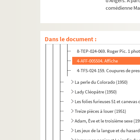
d’Angers. A par
8-TEP-024-067. Georges Henri. 2
comédienne Mar
4-TEP-024-023. Lipnitzki. 1 phot
8-TEP-024-068. B. de Toledo. 1 
8-TEP-024-070. Alpha-Imago. 1 ph
Dans le document :
4-TEP-024-022. Lipnitzki. 2 photo
8-TEP-024-069. Roger Pic. 1 phot
4-AFF-005504. Affiche
4-TFS-024-159. Coupures de pres
La perle du Colorado (1950)
Lady Cléopâtre (1950)
Les folies furieuses 51 et canevas 
Treize pièces à louer (1951)
Adam, Ève et le troisième sexe (19
Les jeux de la langue et du hasard