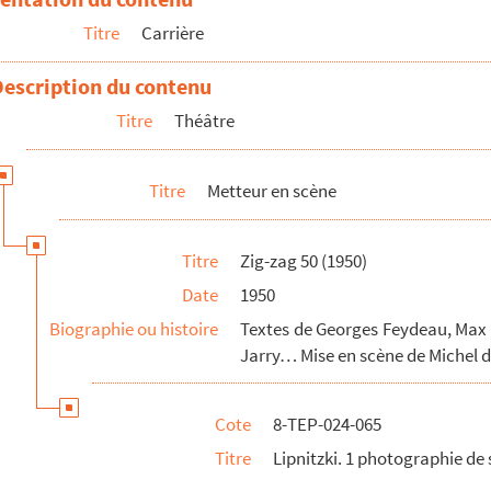
Titre
Carrière
cène
Description du contenu
e de scène pour « Un mot pour un autre »
Titre
Théâtre
Titre
Metteur en scène
Titre
Zig-zag 50 (1950)
 (1950)
Date
1950
Biographie ou histoire
Textes de Georges Feydeau, Max J
Jarry… Mise en scène de Michel d
Cote
8-TEP-024-065
Titre
Lipnitzki. 1 photographie de