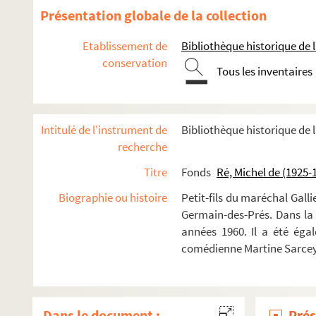
Présentation globale de la collection
Etablissement de
Bibliothèque historique de la
conservation
Tous les inventaires
Carrière
Théâtre
Intitulé de l'instrument de
Bibliothèque historique de l
Producteur, directeur de compagnie, de théâtre, de 
recherche
Metteur en scène
Titre
Fonds
Ré, Michel de (1925-
Victor ou les enfants au pouvoir (1946)
Biographie ou histoire
Petit-fils du maréchal Gall
On fait le ménage en enfer (1947)
Germain-des-Prés. Dans la 
En famille (1947)
années 1960. Il a été éga
comédienne Martine Sarcey
Les Espagnols en Danemark (1948)
La tour Eiffel qui tue (1949)
Les nuits de Saint-Germain-des-Prés (1950)
Dans le document :
Prés