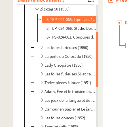
Une cave à Saint-Germain-des-Prés (1950 ?)
Zig-zag 50 (1950)
8-TEP-024-065. Lipnitzki. 1 photographie de s
8-TEP-024-066. Studio Bernand. 1 photographi
8-TFS-024-061. Coupures de presse
Les folies furieuses (1950)
La perle du Colorado (1950)
Lady Cléopâtre (1950)
Les folies furieuses 51 et canevas du demi siècle
Treize pièces à louer (1951)
Adam, Ève et le troisième sexe (1951)
Les jeux de la langue et du hasard (1951)
L’amour en papier et Le jardin du roi (1952)
Les folies douces (1952)
Sens interdit (1953)