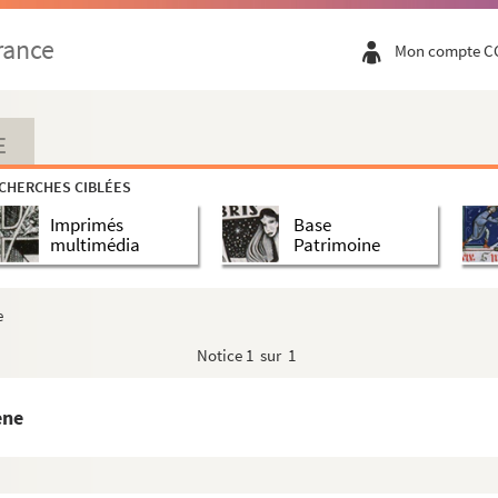
rance
Mon compte C
E
CHERCHES CIBLÉES
Imprimés
Base
multimédia
Patrimoine
e
Notice
1 sur 1
ène