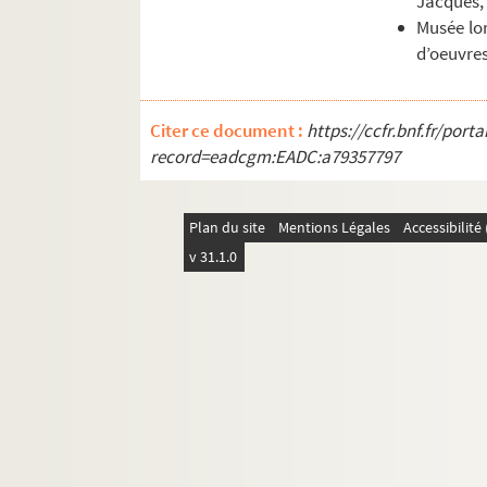
Jacques,
Musée lor
d’oeuvres
Citer ce document :
https://ccfr.bnf.fr/por
record=eadcgm:EADC:a79357797
Plan du site
Mentions Légales
Accessibilit
v 31.1.0