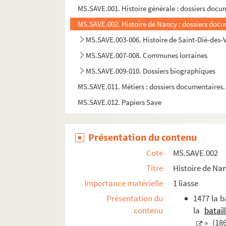
MS.SAVE.001. Histoire générale : dossiers docu
MS.SAVE.002. Histoire de Nancy : dossiers doc
MS.SAVE.003-006. Histoire de Saint-Dié-des-
MS.SAVE.007-008. Communes lorraines
MS.SAVE.009-010. Dossiers biographiques
MS.SAVE.011. Métiers : dossiers documentaires.
MS.SAVE.012. Papiers Save
Présentation du contenu
Cote
MS.SAVE.002
Titre
Histoire de Na
Importance matérielle
1 liasse
Présentation du
1477 la b
contenu
la
batail
» (18