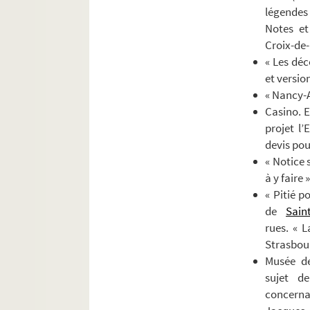
légendes 
Notes et
Croix-de-
« Les déc
et versio
« Nancy-A
Casino. E
projet l
devis pou
« Notice 
à y faire 
« Pitié p
de
Sain
rues. « L
Strasbour
Musée de
sujet de
concerna