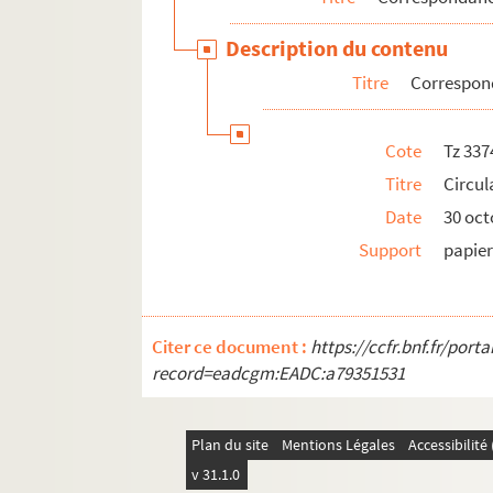
Description du contenu
Titre
Correspond
Cote
Tz 337
Titre
Circul
Date
30 oct
Support
papier
Citer ce document :
https://ccfr.bnf.fr/por
record=eadcgm:EADC:a79351531
Plan du site
Mentions Légales
Accessibilit
v 31.1.0