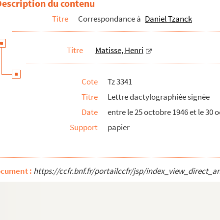
Description du contenu
Titre
Correspondance à
Daniel Tzanck
Titre
Matisse, Henri
Cote
Tz 3341
Titre
Lettre dactylographiée signée
Date
entre le 25 octobre 1946 et le 30 
Support
papier
ocument :
https://ccfr.bnf.fr/portailccfr/jsp/index_view_dire