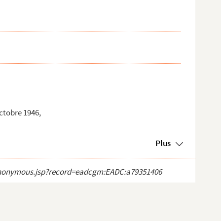
octobre 1946,
Plus
ct_anonymous.jsp?record=eadcgm:EADC:a79351406