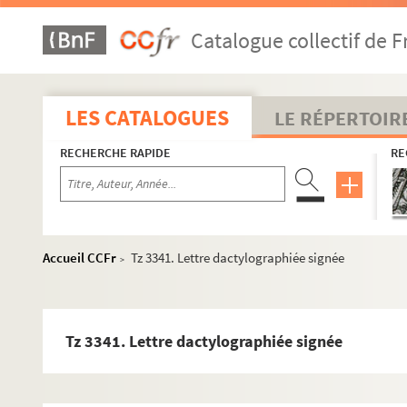
Kayser, Charles Édmond
Catalogue collectif de F
Kisling, Moïse
Klingsor, Tristan
Kochno, Boris
LES CATALOGUES
LE RÉPERTOIR
Kolle, W. H.
RECHERCHE RAPIDE
RE
Krohg, Per Lasson
Laglenne, Jean-Francis
Landre, Jeanne
Latapie, Louis
Accueil CCFr
Tz 3341. Lettre dactylographiée signée
>
Laurencin, Marie
Lébédeff, Jean
Léger, Fernand
Tz 3341. Lettre dactylographiée signée
Lériane, C.
Lévy, Michel-Maurice