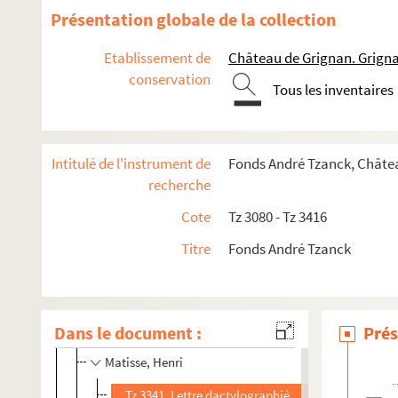
Lewitska, Sonia
Présentation globale de la collection
Lhote, André
Etablissement de
Château de Grignan. Grign
Liausu, Camille Pierre
conservation
Lipchitz, Jacques
Tous les inventaires
Loeb, Pierre
Lotiron, Robert
Intitulé de l'instrument de
Fonds André Tzanck, Châte
Léopold-Lévy, Rosine
recherche
Mac Orlan, Pierre
Cote
Tz 3080 - Tz 3416
Marboré, Jean Emile du
Titre
Fonds André Tzanck
Mardrus, Joseph Charles
Martin, A.
Martin-Férrières, Jacques
Dans le document :
Prés
Marval, Jacqueline
Matisse, Henri
Tz 3341. Lettre dactylographiée signée