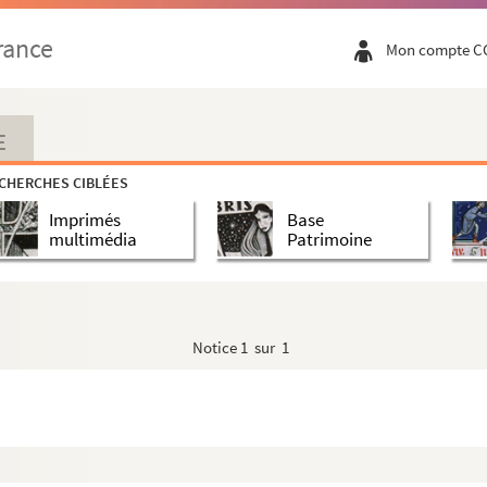
rance
Mon compte C
E
CHERCHES CIBLÉES
Imprimés
Base
multimédia
Patrimoine
Notice
1 sur 1