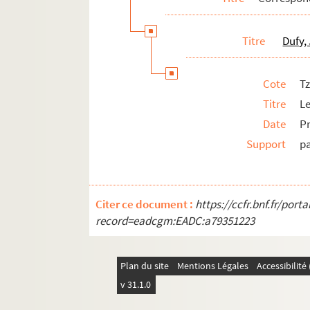
Klingsor, Tristan
Titre
Dufy,
Kochno, Boris
Kolle, W. H.
Cote
Tz
Krohg, Per Lasson
Titre
L
Laglenne, Jean-Francis
Date
Pr
Landre, Jeanne
Support
p
Latapie, Louis
Laurencin, Marie
Lébédeff, Jean
Citer ce document :
https://ccfr.bnf.fr/por
Léger, Fernand
record=eadcgm:EADC:a79351223
Lériane, C.
Lévy, Michel-Maurice
Plan du site
Mentions Légales
Accessibilit
Lewitska, Sonia
v 31.1.0
Lhote, André