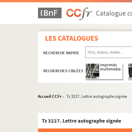
Bissière, Roger
Catalogue co
Bokanowski, Maurice
Brabo, Robert
Bucher, Jeanne
LES CATALOGUES
Camax-Zoegger, Marie-Anne
Camoin, Charles
RECHERCHE RAPIDE
Carco, Francis
Imprimés
Chagall, Marc
multimédia
RECHERCHES CIBLÉES
Chamson, André
Char, René
Charchoune, Serge
Accueil CCFr
Tz 3227. Lettre autographe signée
>
Charlomier, P.
Clairin, Pierre-Eugène
Tz 3227. Lettre autographe signée
Converse, Lily Schierrenberg
Couline (?)