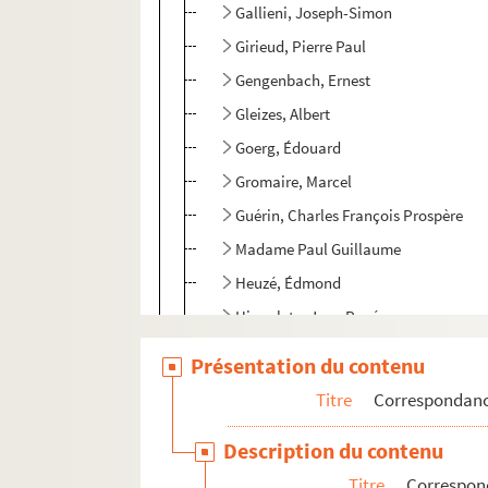
Gallieni, Joseph-Simon
Girieud, Pierre Paul
Gengenbach, Ernest
Gleizes, Albert
Goerg, Édouard
Gromaire, Marcel
Guérin, Charles François Prospère
Madame Paul Guillaume
Heuzé, Édmond
Hippolyte, Jean René
Jacob, Max
Présentation du contenu
Jourdain, Francis
Titre
Correspondan
Kapferer, Marcel
Description du contenu
Kayser, Charles Édmond
Titre
Correspon
Kisling, Moïse