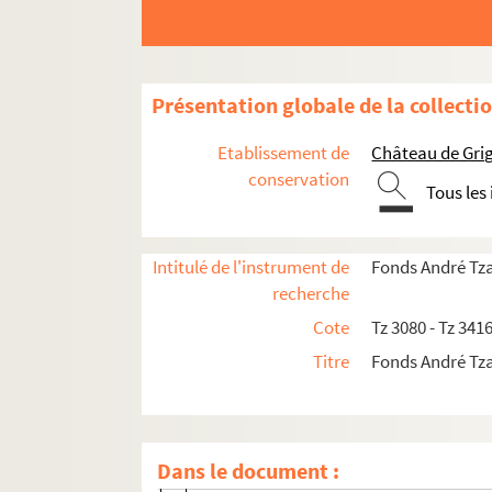
Creixams, Pedro
Crotti, Jean Joseph
Delaw, Georges
Présentation globale de la collecti
Derain, André
Etablissement de
Château de Gri
Desgarets, Odette
conservation
Tous les
Desvallières, George
Deval, Jacques
Intitulé de l'instrument de
Fonds André Tz
Doderet, André
recherche
Dorignac, Georges
Cote
Tz 3080 - Tz 341
Dorival, Bernard
Titre
Fonds André Tz
Dubas, Anna Marie
Dubreuil, Pierre
Duchamp, Gaston Emile
Dans le document :
Dufrénoy, Georges