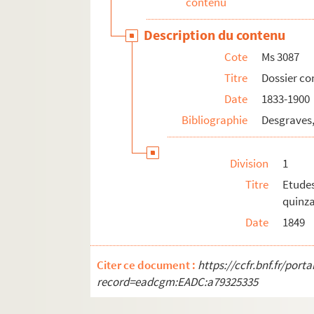
contenu
Ms 3098. Lettres du XIXe siècle adressées à
Description du contenu
Ms 3099. Lettres du XIXe siècle adressées à
Cote
Ms 3087
Ms 3100. Lettres adressées au baron et à la
Titre
Dossier c
Ms 3101. Mélanges.
Date
1833-1900
Ms 3102. Coupures de presse du XIXe siècle e
Bibliographie
Desgraves,
Ms 3103. Coupures de presse du XIXe siècle e
Ms 3104. Prospectus publicitaires du XIXe si
Division
1
Ms 3105. Affaire de M. le curé Labrouche ave
Titre
Etude
Ms 3106. Pièces relatives au Syndicat de Bea
quinza
Ms 3107. Notes du XIXe siècle sur différents 
Date
1849
Ms 3108. "Table des noms patronymiques des 
Ms 3109. Mélanges.
Citer ce document :
https://ccfr.bnf.fr/por
record=eadcgm:EADC:a79325335
Ms 3110. Autographes et documents du XI
Ms 3111. Autographes et documents du XI