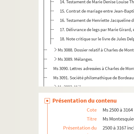
14. Testament de Marie Denise Louise Th
15. Contrat de mariage entre Jean-Bapti
16. Testament de Henriette Jacqueline d
17. Délivrance de legs par Marie Girard,
18. Note critique sur le livre de Jules Del
Ms 3088. Dossier relatif à Charles de Mon
Ms 3089. Mélanges.
Ms 3090. Lettres adressées à Charles de Mon
Ms 3091. Société philomathique de Bordeaux.
Ms 3092. Mélanges.
Ms 3093. Mélanges.
Présentation du contenu
Ms 3094. Avertissements pour le recouvreme
Cote
Ms 2500 à 3164
Ms 3095. Correspondance active et passive 
Titre
Ms Montesquie
Ms 3096. Télégrammes adressés au château d
Présentation du
2500 à 3167 inc
Ms 3097. Liasse contenant divers titres et pièc