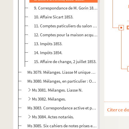
9. Correspondance de M. Gorin 1853-1854.
10. Affaire Sicart 1853.
11. Comptes paticuliers du salon à manger 1851.
12. Comptes pour la maison acquittés 1853.
13. Impôts 1853.
14. Impôts 1854.
15. Affaire de change, 2 juillet 1853.
Ms 3079. Mélanges. Liasse M unique n° 25 de 1846 à 1851. 
Ms 3080. Mélanges, en particulier : Ordre de Biaise de Mon
Ms 3081. Mélanges. Liasse N.
Ms 3082. Mélanges.
Ms 3083. Correspondance active et passive de membres de
Citer ce d
Ms 3084. Actes notariés.
Ms 3085. Six cahiers de notes prises en classe par Charles