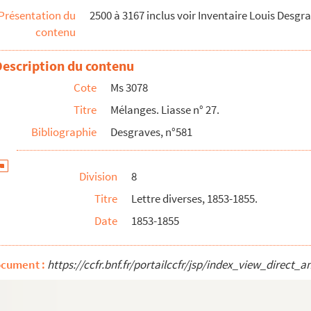
Présentation du
2500 à 3167 inclus voir Inventaire Louis Desgr
contenu
Description du contenu
Cote
Ms 3078
Titre
Mélanges. Liasse n° 27.
Bibliographie
Desgraves, n°581
Dossier divers.
Division
8
tluc pour l'arrestation du voleur des papiers de fa...
Titre
Lettre diverses, 1853-1855.
Date
1853-1855
 la famille Secondat de Montesquieu. 1795-1859.
ocument :
https://ccfr.bnf.fr/portailccfr/jsp/index_view_dire
 de Montesquieu, 1846, 1847 et 1850.