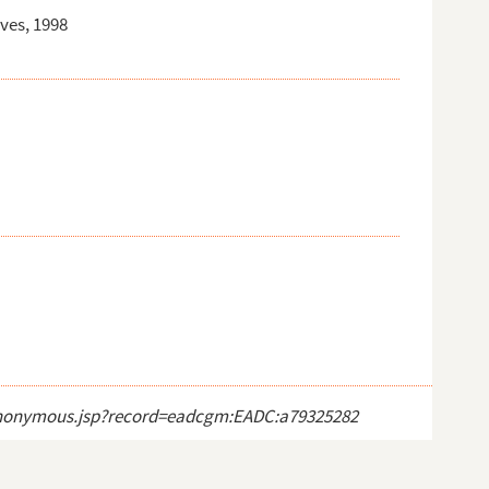
aves, 1998
ct_anonymous.jsp?record=eadcgm:EADC:a79325282