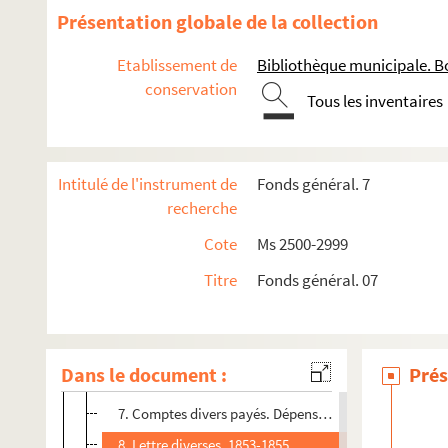
Ms 3072. "Catalogue des titres et papiers de Messire Char
Présentation globale de la collection
Ms 3073. "Catalogue des titres et papiers qui ont été remis
Etablissement de
Bibliothèque municipale. B
Ms 3074. Actes originaux et copies concernant la famille 
conservation
Ms 3075. Mélanges.
Tous les inventaires
Ms 3076. Mélanges.
Ms 3077. Mélanges.
Intitulé de l'instrument de
Fonds général. 7
Ms 3078. Mélanges. Liasse n° 27.
recherche
1. Correspondance de M. Cadoret. 1849-1852. Affaire d
Cote
Ms 2500-2999
2. Correspondances diverses. Lettres d'affaires des si
Titre
Fonds général. 07
3. Lettres diverses. Correspondance Chenaud 1853-18
4. Dossier Gentil. Affaire Dessombes. Correspandance 
5. Lettres d'affaires. Mme Mailly, Mme Dandicole, M. C
Dans le document :
Prés
6. Correspondance avec Gentil pendant mon séjour à 
7. Comptes divers payés. Dépenses faites pendant mon 
8. Lettre diverses, 1853-1855.