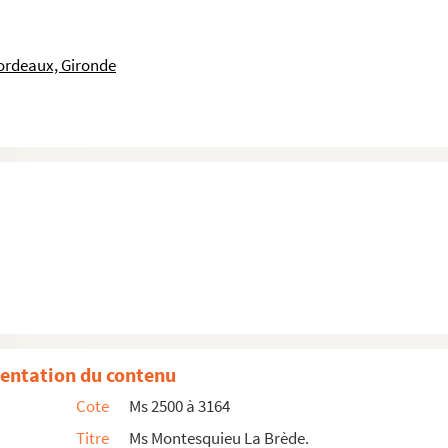
les Louis de Secondat de Montesquieu, chevalier, con...
 à mon père le 14 janvier 1826".
ordeaux, Gironde
Montesquieu et papiers divers du XIXe siècle.
e Saintes.
eurs Gervais, Chobelet, Vialac, Soulard, Moniot,
55. Mme de Latour.
avec Gentil. 1851-1853.
oen, tailleur, 1853.
entation du contenu
Baron, 1854.
Cote
Ms 2500 à 3164
séjour à Couffins, à Baron et à La Brède, 1853. Co...
Titre
Ms Montesquieu La Brède.