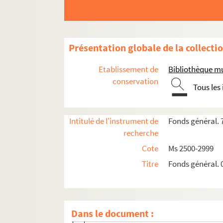
Ms 3007. "N° Cbis 372 à Cbis 375. Bordelais. 
Ms 3008. "N° 376 Cbis à Cbis 378. Bordelais.
Ms 3009. "N° 379 Cbis à Cbis 381. Bordelais.
Présentation globale de la collecti
Ms 3010. "N° 382 Cbis à Cbis 383. Bordelais.
Etablissement de
Bibliothèque m
Ms 3011. "N° 384 Cbis à Cbis 386. Bordelais.
conservation
Tous les
Ms 3012. "N° 387 Cbis à Cbis 390. Bordelais. 
Ms 3013. "N° 391 Cbis à Cbis 396. Bordelais.
Intitulé de l'instrument de
Fonds général. 
Ms 3014. "N° 397 Cbis à Cbis N°402. Bordelai
recherche
Ms 3015. "N° 403 Cbis à Cbis 446. Bordeaux. 
Cote
Ms 2500-2999
Ms 3016. "N° 447 Cbis. Notes et renseignement
Titre
Fonds général. 
Ms 3017. "N° 1 Dbis à Dbis N° 10. Saint-D
Ms 3018. "N° 11 Dbis à Dbis N° 28. Succe
Ms 3019. "N° 1 Ebis à Ebis 46. Affaires divers
Dans le document :
E bis 1. Compte (1796) de M. Chenaud mo