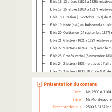
E bis 16. 13 pièces (1826 à 1828) relatives
E bis 17. 15 lettres (1824 à 1827) relati
E bis 18. Citation (15 octobre 1823) de 
E bis 19. Note (s.d.) du bois vendu au sie
E bis 20. Quittance (24 septembre 1827
E bis 21. 6 lettres (1821 à 1829 relatives à
E bis 22. 9 lettres (1824 à 1827) avec le
E bis 23. Procès-verbal (3 novembre 183
E bis 24. 2 lettres (1833) relatives à l'af
E bis 25. 2 lettres (1830, 1836) de MM. d
E bis 26. 11 lettres (1832, 1833) de M. L
Présentation du contenu
E bis 27. 5 lettres (1820 à 1837) relati
Cote
Ms 2500 à 3164
E bis 28. 3 avis et renseignements (1837)
Titre
Ms Montesquie
E bis 29. Reconnaissance (27 juillet 182
Présentation du
2500 à 3167 inc
E bis 30. 3 bordereaux (1835 à 1838) rel