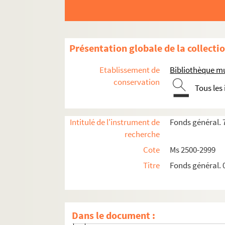
Ms 2981. "Recueil d'exporles et reconnaissanc
Ms 2982. "Z. Recueil d'exporles et reconnaiss
Ms 2983. "N° Abis 1 à Abis 9. Successions. 
Présentation globale de la collecti
Ms 2984. "N° Abis 19 à Abis 42. Agenais.
Etablissement de
Bibliothèque m
Ms 2985. "N° Abis 43 à Abis N° 66. Agenais
conservation
Tous les
Ms 2986. "N° 67 Abis à Abis N° 110. Frégim
Ms 2987. "N° 111 Abis à Abis 187. Agenais.
Intitulé de l'instrument de
Fonds général. 
Ms 2988. "N° 188 Abis à Abis N° 235. Agena
recherche
Ms 2989. "N° 236 Abis à Abis N° 251. Frég
Cote
Ms 2500-2999
Ms 2990. "N° 252 Abis à Abis N° 303. Agena
Titre
Fonds général. 
Ms 2991. Documents divers.
Ms 2992. "N° 1 Bbis à Bbis N° 19. Angleterre
B bis 1. 6 déclarations par Charles de 
Dans le document :
B bis 2. 3 reconnaissances (1826) par M