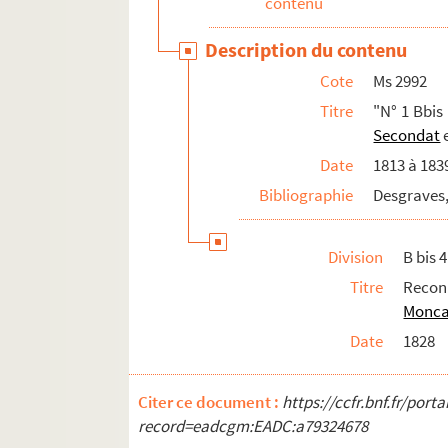
contenu
Ms 3006. "N° 369 Cbis à Cbis 371. Bordelais.
Description du contenu
Ms 3007. "N° Cbis 372 à Cbis 375. Bordelais. 
Cote
Ms 2992
Ms 3008. "N° 376 Cbis à Cbis 378. Bordelais.
Titre
"N° 1 Bbis
Ms 3009. "N° 379 Cbis à Cbis 381. Bordelais.
Secondat
e
Ms 3010. "N° 382 Cbis à Cbis 383. Bordelais.
Date
1813 à 183
Ms 3011. "N° 384 Cbis à Cbis 386. Bordelais.
Bibliographie
Desgraves,
Ms 3012. "N° 387 Cbis à Cbis 390. Bordelais. 
Ms 3013. "N° 391 Cbis à Cbis 396. Bordelais.
Division
B bis 4
Ms 3014. "N° 397 Cbis à Cbis N°402. Bordelai
Titre
Recon
Ms 3015. "N° 403 Cbis à Cbis 446. Bordeaux. 
Monca
Ms 3016. "N° 447 Cbis. Notes et renseignement
Date
1828
Ms 3017. "N° 1 Dbis à Dbis N° 10. Saint-D
Citer ce document :
Ms 3018. "N° 11 Dbis à Dbis N° 28. Succe
https://ccfr.bnf.fr/por
record=eadcgm:EADC:a79324678
Ms 3019. "N° 1 Ebis à Ebis 46. Affaires div