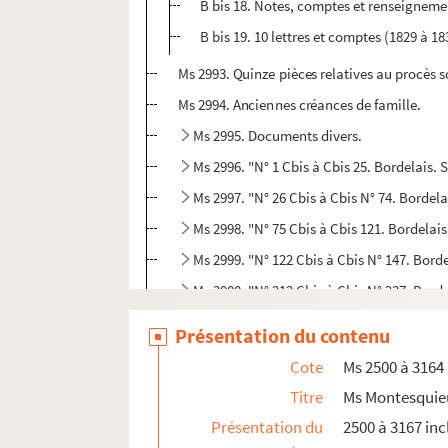
B bis 18. Notes, comptes et renseignement
B bis 19. 10 lettres et comptes (1829 à 1
Ms 2993. Quinze pièces relatives au procès s
Ms 2994. Anciennes créances de famille.
Ms 2995. Documents divers.
Ms 2996. "N° 1 Cbis à Cbis 25. Bordelais.
Ms 2997. "N° 26 Cbis à Cbis N° 74. Bordela
Ms 2998. "N° 75 Cbis à Cbis 121. Bordelais
Ms 2999. "N° 122 Cbis à Cbis N° 147. Borde
Ms 3000. "N° 212 Cbis à Cbis N° 237. Bordel
Ms 3001. "N° 238 Cbis à Cbis N° 267. Bordel
Présentation du contenu
Ms 3002. "N° 268 Cbis à Cbis N° 315. Bordel
Cote
Ms 2500 à 3164
Ms 3003. "N° 316 Cbis à Cbis n° 328.Bordel
Titre
Ms Montesquie
Ms 3004. "N° 329 Cbis à Cbis N° 364. Borde
Présentation du
2500 à 3167 inc
Ms 3005. "N° 365 Cbis à Cbis 368. Bordelais.