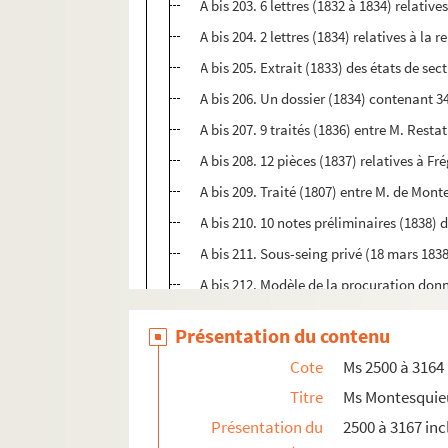
A bis 203. 6 lettres (1832 à 1834) relatives
A bis 204. 2 lettres (1834) relatives à la 
A bis 205. Extrait (1833) des états de se
A bis 206. Un dossier (1834) contenant 3
A bis 207. 9 traités (1836) entre M. Rest
A bis 208. 12 pièces (1837) relatives à F
A bis 209. Traité (1807) entre M. de Mont
A bis 210. 10 notes préliminaires (1838) 
A bis 211. Sous-seing privé (18 mars 18
A bis 212. Modèle de la procuration don
A bis 213. Traité (24 mars 1838) entre M.
Présentation du contenu
A bis 214. 4 quittances et comptes (1838)
Cote
Ms 2500 à 3164
A bis 215. 2 copies de la procuration (
Titre
Ms Montesquie
A bis 216. Déclaration (1839) du sieur Lou
Présentation du
2500 à 3167 inc
A bis 217. Compte (1840) des rentes de 