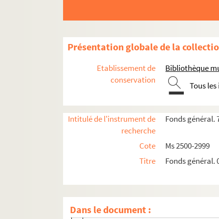
Ms 2976. "N° 40 Y à Y N° 50. Lettres de M. 
Ms 2977. "N° 51 Y à Y N° 72. Lettres divers
Ms 2978. "N° 1 Z à Z N° 4. Lettres d'amis d
Présentation globale de la collecti
Ms 2979. "Z. Recueil d'exporles, reconnaissan
Etablissement de
Bibliothèque m
Ms 2980. "Z. Recueil d'exporles et reconnaiss
conservation
Tous les
Ms 2981. "Recueil d'exporles et reconnaissanc
Ms 2982. "Z. Recueil d'exporles et reconnaiss
Intitulé de l'instrument de
Fonds général. 
Ms 2983. "N° Abis 1 à Abis 9. Successions. 
recherche
Ms 2984. "N° Abis 19 à Abis 42. Agenais.
Cote
Ms 2500-2999
Ms 2985. "N° Abis 43 à Abis N° 66. Agenais
Titre
Fonds général. 
Ms 2986. "N° 67 Abis à Abis N° 110. Frégim
Ms 2987. "N° 111 Abis à Abis 187. Agenais.
Ms 2988. "N° 188 Abis à Abis N° 235. Agenais.
Dans le document :
A bis 188. (7 ventôse an 13, 1805).Vente