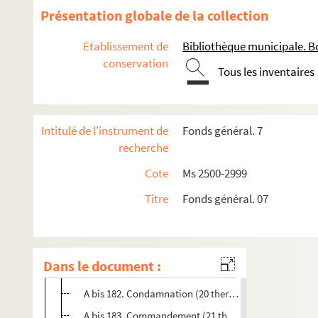
A bis 168. Condamnation (20 frimaire an 12, 1804) contr
Présentation globale de la collection
A bis 169. Signification (7 nivôse an 12, 1804) d'un ju
Etablissement de
Bibliothèque municipale. B
A bis 170. Citation (28 nivôse an 12, 1804) contre le sie
conservation
Tous les inventaires
A bis 171. Citation (9 pluviôse an 12, 1804) contre le si
A bis 172. Jugement (12 pluviôse an 12, 1804) contre le
A bis 174. 2 citations (20 et 21 ventôse an 12, 1804) do
Intitulé de l'instrument de
Fonds général. 7
A bis 175. Signification (7 germinal an 12, 1804) d'un 
recherche
A bis 176. Jugement (8 messidor an 12, 1804) contre Pi
Cote
Ms 2500-2999
A bis 177. Etat des réparations (s.d.) à faire au mouli
Titre
Fonds général. 07
A bis 178. Etat des dépens (s.d.) de Mme veuve Villatt
A bis 179. Exploit de signification (2 thermidor an 12, 
A bis 180. Signification (13 thermidor an 12, 1804) con
Dans le document :
A bis 181. Procès-verbal de prise de possession (13 t
A bis 182. Condamnation (20 thermidor an 12, 1804) c
A bis 183. Commandement (21 thermidor an 12, 1804) c