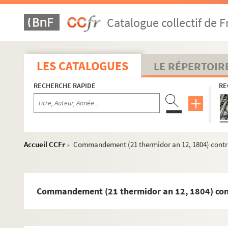
A bis 154. Signification (19 vendémiaire an 7, 1799) du 
Catalogue collectif de F
A bis 155. Saisie arrêt (5 brumaire an 7, 1799) des som
A bis 156. Signification (6 brumaire an 7, 1799) du contr
A bis 157. Lettre (15 fructidor an 7, 1799) de M. Ble
LES CATALOGUES
LE RÉPERTOIR
A bis 158. 3 placards (1800) portant en vente à l'adju
RECHERCHE RAPIDE
RE
A bis 159. Déposition (21 brumaire an 8, 1800) au greff
A bis 160. Signification (28 brumaire an 8, 1800) d'un 
A bis 161. Signification (12 ventôse an 11, 1803) du b
A bis 162. Assignation (4 germinal an 11, 1803) donnée
Accueil CCFr
Commandement (21 thermidor an 12, 1804) contre
>
A bis 163. 3 déclarations (1803) par Larroche, avoué d
A bis 164. Mémoire en conclusions (20 thermidor an 11
A bis 165. Signification (2e ventôse an 12, 1804) à la 
Commandement (21 thermidor an 12, 1804) cont
A bis 166. Déclaration (12 brumaire an 12, 1804) par 
A bis 167. Quittance (15 frimaire an 12, 1804) du rece