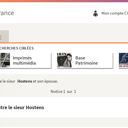
contrat de bail au sieur Salinière à la requête du sieu...
rance
Mon compte C
mes dues par le ferme du sieur Salinières, au profit du
at de bail à rente foncière au sieur Salinières à la r...
ynie avec un mémoire contenant quelques observations.
E
dication une maison appartenant à Salinières, à la requêt...
CHERCHES CIBLÉES
e d'un placard sur papier timbré portant qu'il sera proc...
Imprimés
Base
jugement rendu par défaut, contre le sieur Salinières, à...
multimédia
Patrimoine
ail du moulin du Comte, contre Antoine Hosten et François...
 à Pierre Salinières à la requête de Mme veuve Villatte.
 le sieur
Hostens
et son épouse.
e Mme veuve Villatte, à Lannes, avoué du sieur Salinières
Notice
1 sur 1
, 1803) pour Marie Denyse de Secondat, veuve Villatte, con...
requête de Mme veuve Villatte contre le sieur Salinières
re le sieur Hostens
Larroche, avoué, à Lannes, aussi avoué.
veur de l'enregistrement de la somme de 1300 F., 20 C.