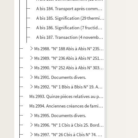
A bis 184. Transport après commandement (22 thermido
A bis 185. Signification (29 thermidor an 12, 1804) d'u
A bis 186. Signification (7 fructidor an 12, 1804) contre
A bis 187. Transaction (4 novembre 1815) Nisan sur pr
Ms 2988. "N° 188 Abis à Abis N° 235. Agenais. Peyblanc e
Ms 2989. "N° 236 Abis à Abis N° 251. Frégimont. Gestio
Ms 2990. "N° 252 Abis à Abis N° 303. Agenais. Lagardolle
Ms 2991. Documents divers.
Ms 2992. "N° 1 Bbis à Bbis N° 19. Angleterre. Successio
Ms 2993. Quinze pièces relatives au procès soutenu entre 
Ms 2994. Anciennes créances de famille.
Ms 2995. Documents divers.
Ms 2996. "N° 1 Cbis à Cbis 25. Bordelais. Succession pa
Ms 2997. "N° 26 Cbis à Cbis N° 74. Bordelais. Succession