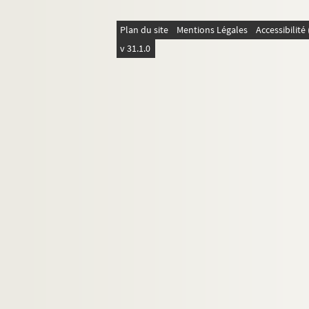
Ms 2965. "Q 1 à Q 27. Floirac, Bouilhac, L
Plan du site
Mentions Légales
Accessibilit
Ms 2966. "N° R 1 à R 37. Camblanes, Taban
v 31.1.0
Ms 2967. "N° 1 S à N° S 30. Bordeaux et sa
Ms 2968. "T 1 à T 17. Agenais. 1792 à 1573
Ms 2969. "N° U 1 à U 7. Abbaye de Fonguilh
Ms 2970. "N° V 1 à V 10. Abbayes de Fonguilhe
Ms 2971. "N° X 1 à X 4. Titres divers. 1763
Ms 2972. "N° Y 1 à Y 4. Mairie et commune de
Ms 2973. "N° 1 Y à Y N° 3. Lettres de Jose
Ms 2974. "N° 4 Y à Y N° 7".
Ms 2975. "N° 25 Y à N° 28 Y".
Ms 2976. "N° 40 Y à Y N° 50. Lettres de M. 
Ms 2977. "N° 51 Y à Y N° 72. Lettres divers
Ms 2978. "N° 1 Z à Z N° 4. Lettres d'amis d