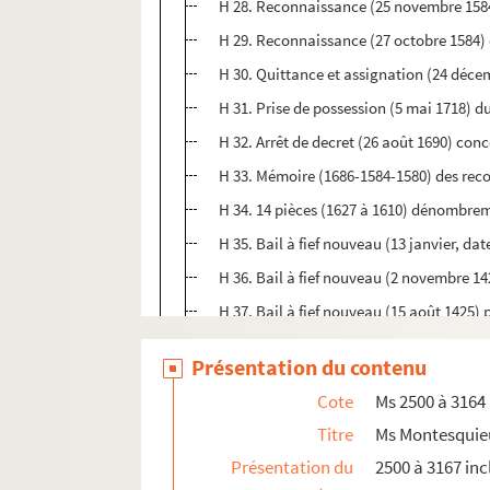
H 28. Reconnaissance (25 novembre 1584)
H 29. Reconnaissance (27 octobre 1584) 
H 30. Quittance et assignation (24 décem
H 31. Prise de possession (5 mai 1718) d
H 32. Arrêt de decret (26 août 1690) con
H 33. Mémoire (1686-1584-1580) des reco
H 34. 14 pièces (1627 à 1610) dénombrem
H 35. Bail à fief nouveau (13 janvier, da
H 36. Bail à fief nouveau (2 novembre 14
H 37. Bail à fief nouveau (15 août 1425) 
H 38. Bail à fief nouveau (5 février 1389
Présentation du contenu
H 39. Bail à fief nouveau (22 septembre 1
Cote
Ms 2500 à 3164
H 40. Bail à fief nouveau (18 juin 1376) p
Titre
Ms Montesquie
H 41. Titres de propriété (1797-1835) de
Présentation du
2500 à 3167 inc
H 42. Traités, lettres et pièces (1837 à 18