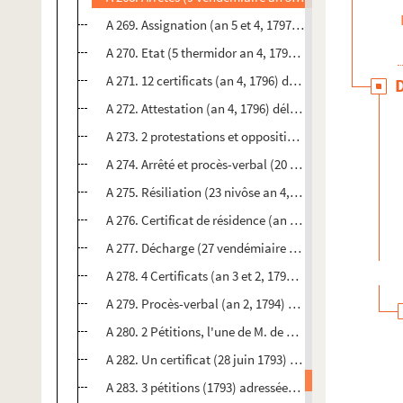
A 269. Assignation (an 5 et 4, 1797 et 1796) pour la ve
A 270. Etat (5 thermidor an 4, 1796), des biens et décl
A 271. 12 certificats (an 4, 1796) délivrés par la munic
A 272. Attestation (an 4, 1796) délivrée à Jacqueline
A 273. 2 protestations et oppositions (8 thermidor an 4
A 274. Arrêté et procès-verbal (20 et 28 prairial an 4,
A 275. Résiliation (23 nivôse an 4, 1796) du bail à fer
A 276. Certificat de résidence (an 3, 1795) délivré par
A 277. Décharge (27 vendémiaire an 3, 1794) fournie par
A 278. 4 Certificats (an 3 et 2, 1795 et 1794) délivrés
A 279. Procès-verbal (an 2, 1794) d'estimation des besti
A 280. 2 Pétitions, l'une de M. de Secondat après sa mi
A 282. Un certificat (28 juin 1793) de résidence délivr
A 283. 3 pétitions (1793) adressées 1° aux anciens off