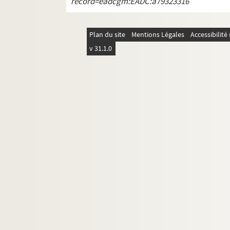
record=eadcgm:EADC:a79323316
Ms 2963. "N° P 1 à P 10. Montussan, Loupè
Ms 2964. "N° P 14, 16 et 17".
Plan du site
Mentions Légales
Accessibilit
Ms 2965. "Q 1 à Q 27. Floirac, Bouilhac, L
v 31.1.0
Ms 2966. "N° R 1 à R 37. Camblanes, Taban
Ms 2967. "N° 1 S à N° S 30. Bordeaux et sa
Ms 2968. "T 1 à T 17. Agenais. 1792 à 1573
Ms 2969. "N° U 1 à U 7. Abbaye de Fonguilh
Ms 2970. "N° V 1 à V 10. Abbayes de Fonguilhe
Ms 2971. "N° X 1 à X 4. Titres divers. 1763
Ms 2972. "N° Y 1 à Y 4. Mairie et commune de
Ms 2973. "N° 1 Y à Y N° 3. Lettres de Jose
Ms 2974. "N° 4 Y à Y N° 7".
Ms 2975. "N° 25 Y à N° 28 Y".
Ms 2976. "N° 40 Y à Y N° 50. Lettres de M. 