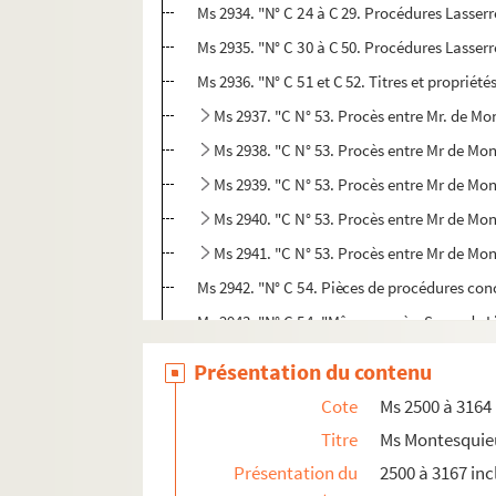
Ms 2934. "N° C 24 à C 29. Procédures Lasserre
Ms 2935. "N° C 30 à C 50. Procédures Lasserre
Ms 2936. "N° C 51 et C 52. Titres et propri
Ms 2937. "C N° 53. Procès entre Mr. de Mon
Ms 2938. "C N° 53. Procès entre Mr de Mon
Ms 2939. "C N° 53. Procès entre Mr de Mont
Ms 2940. "C N° 53. Procès entre Mr de Mon
Ms 2941. "C N° 53. Procès entre Mr de Mon
Ms 2942. "N° C 54. Pièces de procédures conc
Ms 2943. "N° C 54. "Même procès. Seconde L
Ms 2944. "N° D 1 à D 52. Martillac. Acquis
Présentation du contenu
Ms 2945. "N° D 53 à D 81bis. Martillac. Mis
Cote
Ms 2500 à 3164
Ms 2946. "N° D 81 à D 117. Martillac. Séqu
Titre
Ms Montesquie
Ms 2947. "N° D 118 à D 165. Martillac. Re
Présentation du
2500 à 3167 inc
Ms 2948. "D 166 à D 190. Martillac. Baux 