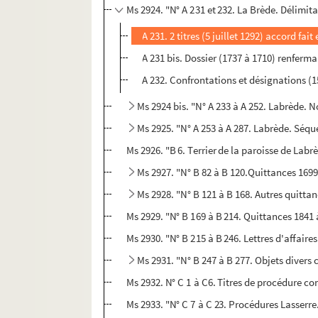
Ms 2924. "N° A 231 et 232. La Brède. Délimit
A 231. 2 titres (5 juillet 1292) accord fa
A 231 bis. Dossier (1737 à 1710) renferm
A 232. Confrontations et désignations (1
Ms 2924 bis. "N° A 233 à A 252. Labrède. N
Ms 2925. "N° A 253 à A 287. Labrède. Séqu
Ms 2926. "B 6. Terrier de la paroisse de Lab
Ms 2927. "N° B 82 à B 120.Quittances 1699 
Ms 2928. "N° B 121 à B 168. Autres quittan
Ms 2929. "N° B 169 à B 214. Quittances 1841 à
Ms 2930. "N° B 215 à B 246. Lettres d'affaire
Ms 2931. "N° B 247 à B 277. Objets divers 
Ms 2932. N° C 1 à C6. Titres de procédure conc
Ms 2933. "N° C 7 à C 23. Procédures Lasserre.