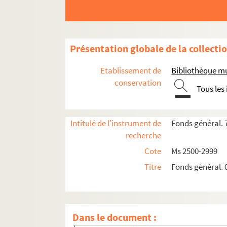
Ms 2910. "Archives de Labrède. Catalogue de
Ms 2911. "N° 2. Année 1847. Fait par le sou
Ms 2912. "N° 3. Année 1848. Catalogue des ti
Présentation globale de la collecti
Ms 2913. "Ancien répertoire des titres et doc
Etablissement de
Bibliothèque m
Ms 2914. "Catalogue des titres de la proprié
conservation
Tous les
Ms 2915. "Repertoire des titres et papiers 
Ms 2916. Classement et inventaire des arch
Intitulé de l'instrument de
Fonds général. 
Ms 2917. "N° A 1 à A 56. Labrède. Acquisiti
recherche
Ms 2918. "N° A 57 à A 70. Labrède (un dos
Cote
Ms 2500-2999
Ms 2919. "Nos A 71 à A 107. Labrède (un dos
Titre
Fonds général. 
Ms 2920. "N° A 108 à A 126. Labrède (un do
Ms 2921. "N° A 127 à A 164. Labrède (2 doss
Ms 2922. "N° A 165 à A 189. Labrède. 7 dos
Dans le document :
Ms 2923. "N° A 190 à A 230. Ecluse de Guilh