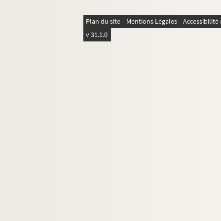
Ms 2954. "N° H 1 à H 46. Beautiran. Titres 
Plan du site
Mentions Légales
Accessibilit
Ms 2955. "N° J 1 à J 42. Isle-Saint-Georges
v 31.1.0
Ms 2956. "N° K 1 à K 31bis. Saint-Médard,
Ms 2957. "N° L 1 à L 13. - Saint-Jean-d'Illa
Ms 2958. "N°L 14 à L27. Blanquefort. Titres
Ms 2959. "N° L 28. Le Teich, Gujan et Mios.
Ms 2960. "M 1 à M 26. Arcins, Soussans. Ti
Ms 2961. "N° NI à N° 28. Bassens, Ambarès
Ms 2962. "N° O 1 a 48. Artigues, Saint-Gen
Ms 2963. "N° P 1 à P 10. Montussan, Loupè
Ms 2964. "N° P 14, 16 et 17".
Ms 2965. "Q 1 à Q 27. Floirac, Bouilhac, L
Ms 2966. "N° R 1 à R 37. Camblanes, Taban
Ms 2967. "N° 1 S à N° S 30. Bordeaux et sa