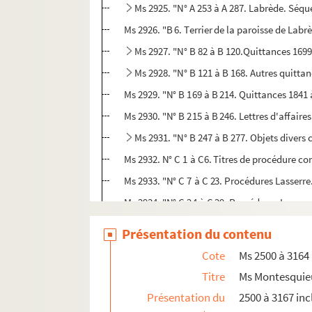
Ms 2925. "N° A 253 à A 287. Labrède. Séqu
Ms 2926. "B 6. Terrier de la paroisse de Lab
Ms 2927. "N° B 82 à B 120.Quittances 1699 
Ms 2928. "N° B 121 à B 168. Autres quittan
Ms 2929. "N° B 169 à B 214. Quittances 1841 à
Ms 2930. "N° B 215 à B 246. Lettres d'affaire
Ms 2931. "N° B 247 à B 277. Objets divers 
Ms 2932. N° C 1 à C6. Titres de procédure conc
Ms 2933. "N° C 7 à C 23. Procédures Lasserre.
Ms 2934. "N° C 24 à C 29. Procédures Lasserre
Ms 2935. "N° C 30 à C 50. Procédures Lasserre
Présentation du contenu
Ms 2936. "N° C 51 et C 52. Titres et propri
Cote
Ms 2500 à 3164
Ms 2937. "C N° 53. Procès entre Mr. de Mon
Titre
Ms Montesquie
Ms 2938. "C N° 53. Procès entre Mr de Mon
Présentation du
2500 à 3167 inc
Ms 2939. "C N° 53. Procès entre Mr de Mont