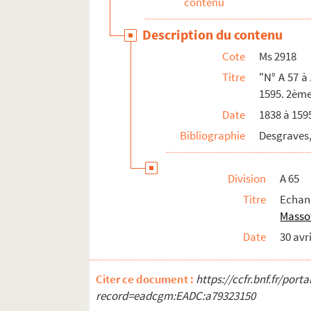
contenu
Ms 2940. "C N° 53. Procès entre Mr de Mon
Description du contenu
Ms 2941. "C N° 53. Procès entre Mr de Mon
Cote
Ms 2918
Ms 2942. "N° C 54. Pièces de procédures conc
Titre
"N° A 57 à
Ms 2943. "N° C 54. "Même procès. Seconde L
1595. 2ème
Ms 2944. "N° D 1 à D 52. Martillac. Acquis
Date
1838 à 159
Ms 2945. "N° D 53 à D 81bis. Martillac. Mis
Bibliographie
Desgraves,
Ms 2946. "N° D 81 à D 117. Martillac. Séqu
Ms 2947. "N° D 118 à D 165. Martillac. Re
Division
A 65
Ms 2948. "D 166 à D 190. Martillac. Baux 
Titre
Echang
Ms 2949. "N° 1 E à E 26. Léognan. Titres d
Masso
Ms 2950. "N° F 1 à F 30. Saint-Morillon. Ac
Date
30 avr
Ms 2951. "N° F 31 à F 53. Saint-Morillon.
Citer ce document :
Ms 2952. "N° F 54 à F 59. Saint-Morillon. 
https://ccfr.bnf.fr/por
record=eadcgm:EADC:a79323150
Ms 2953.. "N° G 1 à G 60. Saucats, Saint-S