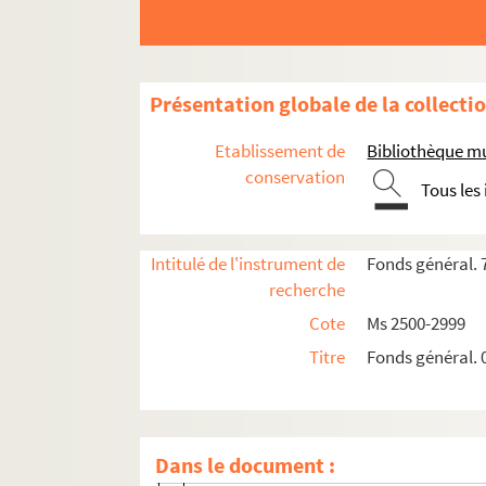
Ms 2912. "N° 3. Année 1848. Catalogue des ti
Ms 2913. "Ancien répertoire des titres et doc
Ms 2914. "Catalogue des titres de la proprié
Présentation globale de la collecti
Ms 2915. "Repertoire des titres et papiers 
Etablissement de
Bibliothèque m
Ms 2916. Classement et inventaire des arch
conservation
Tous les
Ms 2917. "N° A 1 à A 56. Labrède. Acquisiti
Ms 2918. "N° A 57 à A 70. Labrède (un dossie
Intitulé de l'instrument de
Fonds général. 
A 57. Echange (22 juillet 1838) entre M. d
recherche
A 58. Cinq contrats d'échange entre M. d
Cote
Ms 2500-2999
A 59. Echange (31 décembre 1736) entre 
Titre
Fonds général. 
A 60. Deux échanges d'immeubles situés a
A 61. Cinq échanges d'immeubles sis à L
A 62. Extrait de deux échanges entre M.
Dans le document :
A 63. Echange (11 janvier 1722) de dive