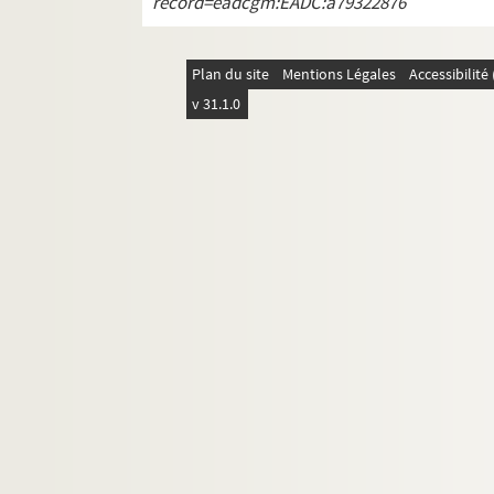
record=eadcgm:EADC:a79322876
Ms 2888. "Extraits d'exporles et reconnaiss
Ms 2889. "Enquête contenant les confrontatio
Plan du site
Mentions Légales
Accessibilit
Ms 2890. Dossier relatif à l'affermage des b
v 31.1.0
Ms 2891. Dossier relatif à la halle de La Br
Ms 2892. Papiers d'affaires diverses intéress
Ms 2893. Documents intéressant les propr
Ms 2894. "Catalogue des titres de la proprié
Ms 2895. Mélanges.
Ms 2896. Mélanges.
Ms 2897. Terrier de la terre et châtellenie de
Ms 2898. "Enquête faite par devant un commi
Ms 2899. "Extraits de reconnaissance de Mart
Ms 2900. "Terrier de Martillac, 1578-1581".
Ms 2901. "Arrêt de décret des terres, seigneu