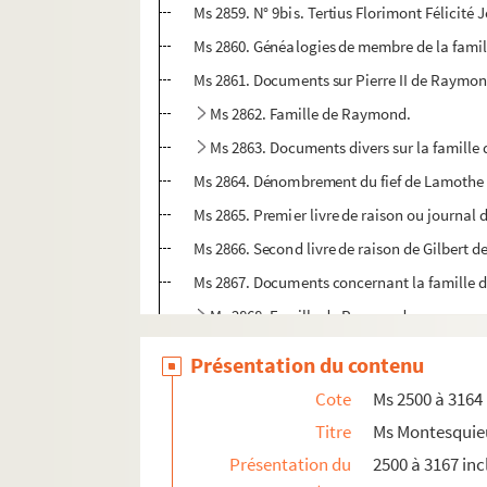
Ms 2859. N° 9bis. Tertius Florimont Félicit
Ms 2860. Généalogies de membre de la famille
Ms 2861. Documents sur Pierre II de Raymond
Ms 2862. Famille de Raymond.
Ms 2863. Documents divers sur la famill
Ms 2864. Dénombrement du fief de Lamothe Maz
Ms 2865. Premier livre de raison ou journal
Ms 2866. Second livre de raison de Gilbert d
Ms 2867. Documents concernant la famille de
Ms 2868. Famille de Raymond.
Ms 2869. Correspondance de parents : Fouca
Présentation du contenu
Ms 2870. Pièces d'inventaires après le décès 
Cote
Ms 2500 à 3164
Ms 2871. Notes sur les familles portant le no
Titre
Ms Montesquie
Ms 2872. Villate-Frégimont. Indemnités de S
Présentation du
2500 à 3167 inc
Ms 2873. Extraits des anciens terriers de la