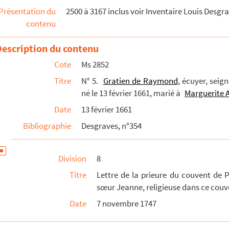
Présentation du
2500 à 3167 inclus voir Inventaire Louis Desgr
 fille de Gratien de Raymond et de Marguerite Ance...
contenu
e Gratien de Raymond et de Marguerite Anceau 1745-174...
1652).
Description du contenu
t de Raymond, son fils (17 avril 1697).
Cote
Ms 2852
.).
Titre
N° 5.
Gratien de Raymond
, écuyer, sei
né le 13 février 1661, marié à
Marguerite 
Date
13 février 1661
XVIIIe).
Bibliographie
Desgraves, n°354
 Raymond, affaire Roussanne (11 août 1688).
 Raymond.
Division
8
mbre 1693).
Titre
Lettre de la prieure du couvent de 
sœur Jeanne, religieuse dans ce couv
ses du Port-Sainte-Marie (21 novembre 1693).
Date
7 novembre 1747
mond par Jacques de Lavassière, trésorier général de...
ieur Barbe, bourgeois au Port-Sainte-Marie (12 déce...