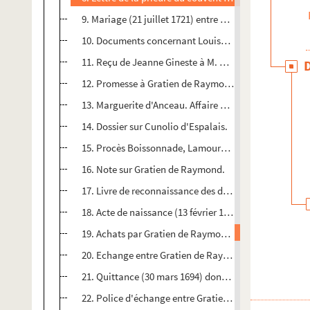
9. Mariage (21 juillet 1721) entre Marthe de Raymond,
10. Documents concernant Louise de Raymond, fille d
11. Reçu de Jeanne Gineste à M. de Raymond (16 juin 
12. Promesse à Gratien de Raymond et à Jean Florimon
13. Marguerite d'Anceau. Affaire de Sainte-Livrade (s.d
14. Dossier sur Cunolio d'Espalais.
15. Procès Boissonnade, Lamouroux et Régade (XVIIe-
16. Note sur Gratien de Raymond.
17. Livre de reconnaissance des dettes de Gratien de
18. Acte de naissance (13 février 1661) de Gratien de
19. Achats par Gratien de Raymond (22 mai et 3 nove
20. Echange entre Gratien de Raymond et les religieu
21. Quittance (30 mars 1694) donnée à Gratien de Ray
22. Police d'échange entre Gratien de Raymond et le s