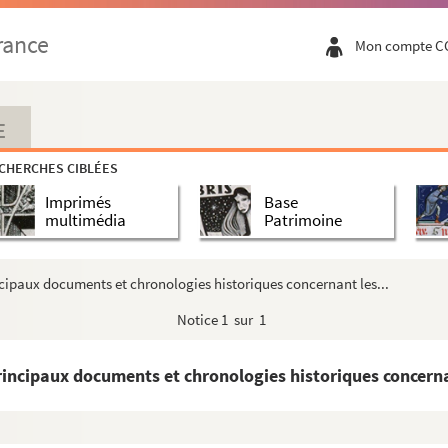
rche.
rance
Mon compte C
s par Raymond Céleste, intéressant des membres de la fa...
 de M. de Villatte.
le duc de Penthièvre, grand Amiral de France, par un...
E
at, Jean Secondat, Jacques II Secondat, Pierre II Second...
CHERCHES CIBLÉES
 aux rois de France et d'Angleterre. Première liasse. ...
Imprimés
Base
e".
multimédia
Patrimoine
de Montbran, sa première femme, et de Bonaventure de Lu...
es pièces relatives à la Maison de Lalande, depuis Jea...
ncipaux documents et chronologies historiques concernant les...
Notice
1 sur 1
ques. Testament de Jean de Secondat, avec plusieurs ex...
rincipaux documents et chronologies historiques concernan
uieu detachee des Secondat de Roques".