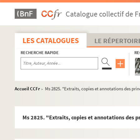
Ms 2797. Documents sur les Secondat, barons de La Pe
Catalogue collectif de F
Ms 2798. Documents divers, originaux et copies, classé
Ms 2799. Agenais Succession de Mme de Secondat, veuve
Ms 2800. Quatre pièces concernant le procès porté devant 
LES CATALOGUES
LE RÉPERTOIR
Ms 2801. "Secondât de Roques. Contenant Pierre Second
RECHERCHE RAPIDE
RE
Ms 2802. "Hommages rendus par les seigneurs de La Brède
Ms 2803. "Premiers seigneurs de La Brède. Suite 2e liass
Ms 2804. "Dossier de Gaston de Lisle et de Marguerite 
Ms 2805. "Suite 3e liasse. Lalande. Dossier contenant d
Accueil CCFr
Ms 2825. "Extraits, copies et annotations des pri
>
Ms 2806. "Suite 3e liasse. Secondat de Roques".
Ms 2807. "Suite 4e liasse. Secondat de Roques".
Ms 2808. "Secondat de Roques. Jean II de Secondat de Ro
Ms 2825. "Extraits, copies et annotations des p
Ms 2809. Documents divers sur la famille de Secondat.
Ms 2810. "7e liasse. Branche des Secondat de Montesq