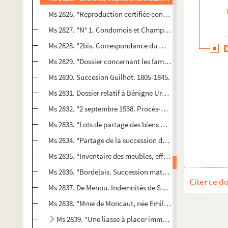
Ms 2826. "Reproduction certifiée conforme à l'original, par 
Ms 2827. "N° 1. Condomois et Champagne. Archives de la f
Ms 2828. "2bis. Correspondance du marquis Charles Louis V
Ms 2829. "Dossier concernant les familles de Gaufreteau et
Ms 2830. Succesion Guilhot. 1805-1845.
Ms 2831. Dossier relatif à Bénigne Urbain du Trousset d'H
Ms 2832. "2 septembre 1538. Procès-verbal fait par Monsie
Ms 2833. "Lots de partage des biens délaissés par dame Ca
Ms 2834. "Partage de la succession de Catherine de Lalan
Ms 2835. "Inventaire des meubles, effets, titres et papiers, 
Ms 2836. "Bordelais. Succession maternelle. Indemnités
Citer ce d
Ms 2837. De Menou. Indemnités de Saint-Domingue.
Ms 2838. "Mme de Moncaut, née Emilie Secondat de Montesq
Ms 2839. "Une liasse à placer immédiatement avant les P