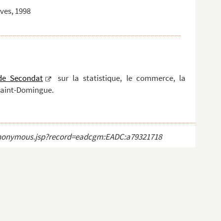
aves, 1998
de Secondat
sur la statistique, le commerce, la
 Saint-Domingue.
ct_anonymous.jsp?record=eadcgm:EADC:a79321718