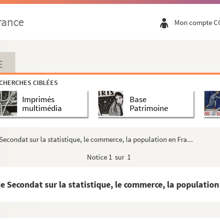
Secondat.
rance
Mon compte C
 Secondat sur les eaux minérales des Pyrénées et les...
ue : "Observations pour déterminer la densité des li...
ur la neige fondue.
E
 sur la physique : "Dissertation sur l'augmentation d...
CHERCHES CIBLÉES
te de Secondat sur la physique : "Observations thermomét...
Imprimés
Base
e de Secondat sur la physique.
multimédia
Patrimoine
e Secondat sur l'eau de mer et sur l'eau douce.
ur la physique : "Extrait de la première partie du T...
econdat sur la statistique, le commerce, la population en Fra...
e de Secondat sur la physique.
Notice
1 sur 1
te de Secondat sur la physique.
e Secondat sur la physique : "Observations faites pe...
Secondat sur la statistique, le commerce, la population 
e Secondat sur la physique : "Réflexions sur la natu...
te de Secondat sur les mathématiques appliquées à la mus...