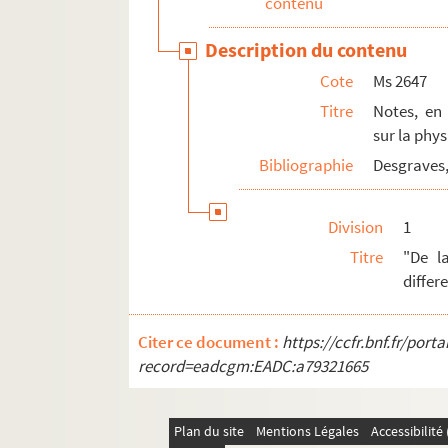
contenu
Ms 2673. Note autographe de Jean-Baptiste 
Description du contenu
Ms 2674. Notes, en grande partie autograp
Cote
Ms 2647
Ms 2675. Notes, en grande partie autograp
Titre
Notes, en
Ms 2676. Note autographe de Jean-Baptiste de 
sur la phys
Ms 2677. Note autographe de Jean-Baptiste de
Bibliographie
Desgraves,
Ms 2678. Note autographe de Jean-Baptiste de 
Ms 2679. Notes autographes de Jean-Bapti
Division
1
Ms 2680. Notes de Jean-Baptiste de Second
Titre
"De l
Ms 2681. Notes autographes de Jean-Baptist
differ
Ms 2682. Notes autographes de Jean-Baptiste
Ms 2683. Notes autographes de Jean-Baptiste 
Citer ce document :
https://ccfr.bnf.fr/por
record=eadcgm:EADC:a79321665
Ms 2684. Notes, en partie autographes, d
Ms 2685. Notes, en partie autographes, d
Plan du site
Ms 2686. Notes en partie autographes de
Mentions Légales
Accessibilit