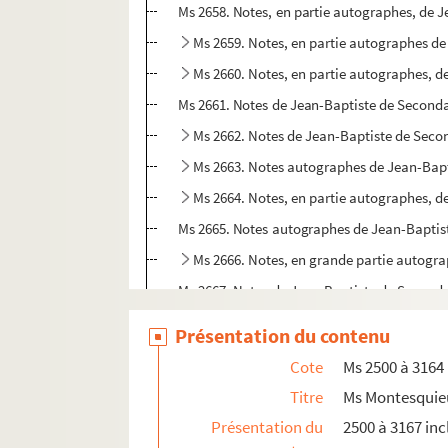
Ms 2658. Notes, en partie autographes, de Jea
Ms 2659. Notes, en partie autographes de 
Ms 2660. Notes, en partie autographes, de
Ms 2661. Notes de Jean-Baptiste de Secondat 
Ms 2662. Notes de Jean-Baptiste de Second
Ms 2663. Notes autographes de Jean-Bapt
Ms 2664. Notes, en partie autographes, d
Ms 2665. Notes autographes de Jean-Baptiste
Ms 2666. Notes, en grande partie autogr
Ms 2667. Notes de Jean-Baptiste de Secondat
Ms 2668. Note autographe de Jean-Baptiste de
Présentation du contenu
Ms 2669. Notes, en grande partie autographe
Cote
Ms 2500 à 3164
Ms 2670. Notes de Jean-Baptiste de Secondat :
Titre
Ms Montesquie
Ms 2671. Correspondance de Jean-Baptis
Présentation du
2500 à 3167 inc
Ms 2672. Notes, en partie autographes, de