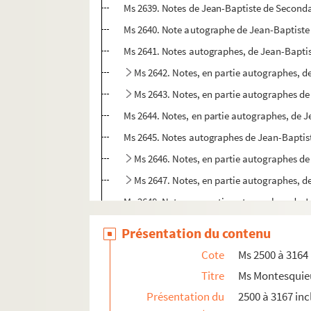
Ms 2639. Notes de Jean-Baptiste de Secondat 
Ms 2640. Note autographe de Jean-Baptiste 
Ms 2641. Notes autographes, de Jean-Baptist
Ms 2642. Notes, en partie autographes, d
Ms 2643. Notes, en partie autographes de
Ms 2644. Notes, en partie autographes, de J
Ms 2645. Notes autographes de Jean-Baptiste 
Ms 2646. Notes, en partie autographes de
Ms 2647. Notes, en partie autographes, d
Ms 2648. Notes, en partie autographes, de Je
Ms 2649. Notes, en partie autographes, de Je
Présentation du contenu
Ms 2650. Notes, en partie autographes, d
Cote
Ms 2500 à 3164
Ms 2651. Extraits, en grande partie autogra
Titre
Ms Montesquie
Ms 2652. Notes autographes de Jean-Bapt
Présentation du
2500 à 3167 inc
Ms 2653. Notes statistiques, en partie autog