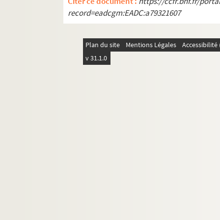
Citer ce document :
https://ccfr.bnf.fr/por
Ms 2668. Note autographe de Jean-Baptiste de
record=eadcgm:EADC:a79321607
Ms 2669. Notes, en grande partie autographe
Ms 2670. Notes de Jean-Baptiste de Secondat :
Plan du site
Mentions Légales
Accessibilit
Ms 2671. Correspondance de Jean-Baptis
v 31.1.0
Ms 2672. Notes, en partie autographes, de
Ms 2673. Note autographe de Jean-Baptiste 
Ms 2674. Notes, en grande partie autograp
Ms 2675. Notes, en grande partie autograp
Ms 2676. Note autographe de Jean-Baptiste de 
Ms 2677. Note autographe de Jean-Baptiste de
Ms 2678. Note autographe de Jean-Baptiste de 
Ms 2679. Notes autographes de Jean-Bapti
Ms 2680. Notes de Jean-Baptiste de Second
Ms 2681. Notes autographes de Jean-Baptist