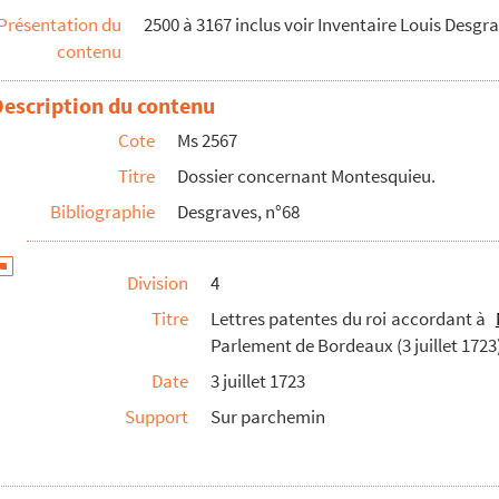
Présentation du
2500 à 3167 inclus voir Inventaire Louis Desgr
 mortier au Parlement de Bordeaux consenti par Mo...
contenu
 mortier au Parlement de Bordeaux consenti par Mo...
Description du contenu
Cote
Ms 2567
Titre
Dossier concernant Montesquieu.
c Pierre de Saint-Marc de Saint-Sauveur concernant l'...
 faite par Montesquieu de son frère Joseph de Secondat
Bibliographie
Desgraves, n°68
Division
4
1750).
Titre
Lettres patentes du roi accordant à
Parlement de Bordeaux (3 juillet 1723
eaux, à Montesquieu d'une maison située à Preignac (1e...
Date
3 juillet 1723
parlement portant sommation de reculer le banc quil...
Support
Sur parchemin
ernant une bonne oeuvre de Montesquieu, au mois de dé...