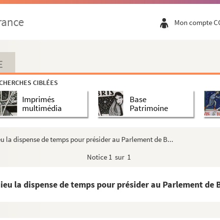
 Montesquieu sur des éditions de Montesquieu.
rance
Mon compte C
E
our en disposer un grand ouvrage...", 30 juin 1836,
CHERCHES CIBLÉES
Imprimés
Base
e La Brède classées, en partie, par armoires et par...
multimédia
Patrimoine
uieu, par la Société des Bibliophiles de Guyenne.
u la dispense de temps pour présider au Parlement de B...
its de Montesquieu par la Société des Bibliophiles de ...
Notice
1 sur 1
été des Bibliophiles de Guyenne, séance du 21 févri...
 Registre des procès-verbaux. Séance du 21 Février 1...
ieu la dispense de temps pour présider au Parlement de B
Charles de Montesquieu, lui proposant son aide pour la...
 par Louis Vian, 6 juin 1873, 25 avril 1874, le doc...