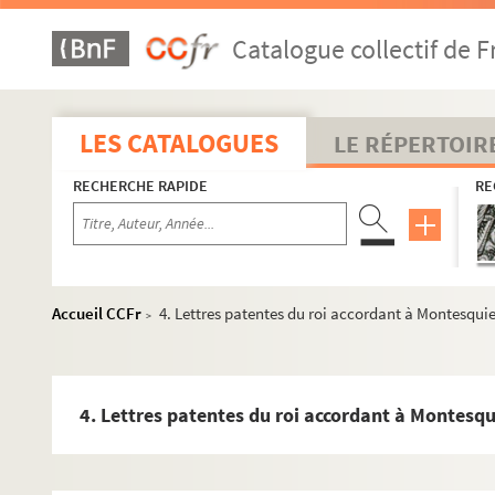
Ms 2543. Dix-neuf notes manuscrites du baron Charles de
Catalogue collectif de F
Ms 2544. Bibliothèque de La Brède.
Ms 2545. Liste des livres à donner à relier (avec modèle).
Ms 2546. Bibliothèque de La Brède.
LES CATALOGUES
LE RÉPERTOIR
Ms 2547. "Note des papiers remis à Monsieur Aimé Martin p
RECHERCHE RAPIDE
RE
Ms 2548. Bibliothèque du château de La Brède.
Ms 2549. Fiches d'ouvrages de la bibliothèque du château d
Ms 2550. [Titre absent ou non renseigné]
Ms 2551. Publication des manuscrits inédits de Montesq
Accueil CCFr
4. Lettres patentes du roi accordant à Montesquie
>
Ms 2552. Dossier sur la publication des manuscrits inéd
Ms 2553. Extrait du registre des procès-verbaux de la Soci
Ms 2554. "Société des Bibliophiles de Guyenne. Extrait du
4. Lettres patentes du roi accordant à Montesqu
Ms 2555. Lettre autographe de Raymond Céleste au Baron 
Ms 2556. Lettres adressées au Baron Charles de Montesquieu