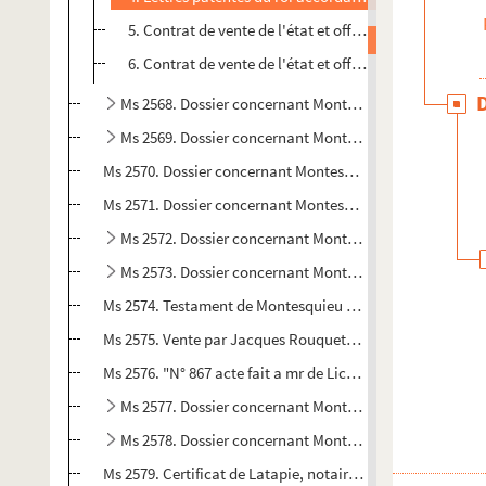
5. Contrat de vente de l'état et office de président à
6. Contrat de vente de l'état et office de président à
Ms 2568. Dossier concernant Montesquieu.
Ms 2569. Dossier concernant Montesquieu.
Ms 2570. Dossier concernant Montesquieu. - Réglement ave
Ms 2571. Dossier concernant Montesquieu. - Présentation
Ms 2572. Dossier concernant Montesquieu.
Ms 2573. Dossier concernant Montesquieu.
Ms 2574. Testament de Montesquieu (Paris, 26 novembre 
Ms 2575. Vente par Jacques Rouquette, bourgeois de Bord
Ms 2576. "N° 867 acte fait a mr de Licterie Conseiller au 
Ms 2577. Dossier concernant Montesquieu.
Ms 2578. Dossier concernant Montesquieu.
Ms 2579. Certificat de Latapie, notaire à La Brède, conc