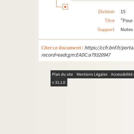
Ms 2547. "Note des papiers remis à Monsieur
Division
15
Ms 2548. Bibliothèque du château de La 
Titre
"Pour 
Ms 2549. Fiches d'ouvrages de la bibliothèqu
Support
Notes 
Ms 2550. [Titre absent ou non renseigné]
Ms 2551. Publication des manuscrits inéd
Citer ce document :
https://ccfr.bnf.fr/por
Ms 2552. Dossier sur la publication des ma
record=eadcgm:EADC:a79320947
Ms 2553. Extrait du registre des procès-verb
Ms 2554. "Société des Bibliophiles de Guyenn
Plan du site
Mentions Légales
Accessibilit
Ms 2555. Lettre autographe de Raymond Céle
v 31.1.0
Ms 2556. Lettres adressées au Baron Charles d
Ms 2557. Journaux renfermant des articles
Ms 2558. Publication des manuscrits inéd
Ms 2559. Documents divers.
Ms 2560. Huit lettres de Bertrand de Saint-