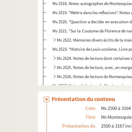
Ms 2518. Notes autographes de Montesquieu
Ms 2519. "Mettre dans les reflexions". Note
Ms 2520. "Question a decider en execution de
Ms 2521. "Sur la Coutume de Florence de nad
Ms 2522. Mémoires divers écrits de la ma
Ms 2523. "Histoire de Louis onzième. Livre pr
Ms 2524. Notes de lecture dont certaines
Ms 2525. Notes de lecture, avec, en marg
Ms 2526. Notes de lecture de Montesquieu
Ms 2527. Notes de lecture de Montesquieu. -
Ms 2529. Deux notes autographes de Montesquie
Présentation du contenu
Ms 2528. "Papiers du Président, mais pas 
Cote
Ms 2500 à 3164
Ms 2530. Sur une chemise en papier, d'une é
Titre
Ms Montesquie
Ms 2531. Mémoires d'un cardinal neveu de 
Présentation du
2500 à 3167 inc
Ms 2532. Notes de lecture de Montesquieu : "