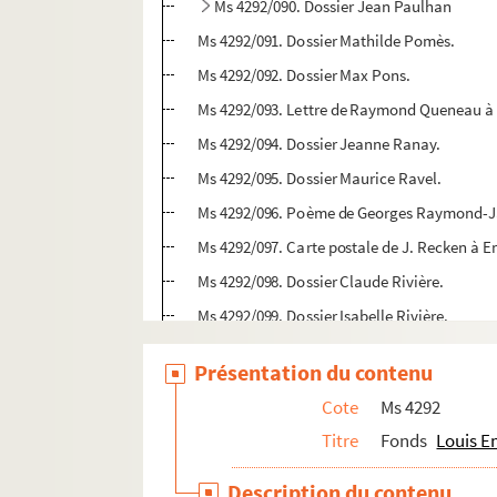
Ms 4292/090. Dossier Jean Paulhan
Ms 4292/091. Dossier Mathilde Pomès.
Ms 4292/092. Dossier Max Pons.
Ms 4292/093. Lettre de Raymond Queneau à
Ms 4292/094. Dossier Jeanne Ranay.
Ms 4292/095. Dossier Maurice Ravel.
Ms 4292/096. Poème de Georges Raymond-Ja
Ms 4292/097. Carte postale de J. Recken à E
Ms 4292/098. Dossier Claude Rivière.
Ms 4292/099. Dossier Isabelle Rivière.
Ms 4292/100. Lettres de la Duchesse de la R
Présentation du contenu
Ms 4292/101. Lettre de Colette Rodde à Emié
Cote
Ms 4292
Ms 4292/102. Dossier Joaquin Rodrigo.
Titre
Fonds
Louis E
Ms 4292/103. Enveloppe d'une lettre René R
Ms 4292/104. Dossier Jean RousseLot.
Description du contenu