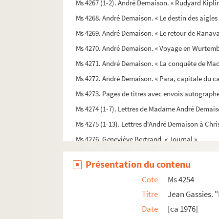
Ms 4267 (1-2). André Demaison. « Rudyard Kiplin
Ms 4268. André Demaison. « Le destin des aigles 
Ms 4269. André Demaison. « Le retour de Ranav
Ms 4270. André Demaison. « Voyage en Wurtemb
Ms 4271. André Demaison. « La conquête de Ma
Ms 4272. André Demaison. « Para, capitale du c
Ms 4273. Pages de titres avec envois autograph
Ms 4274 (1-7). Lettres de Madame André Demais
Ms 4275 (1-13). Lettres d'André Demaison à Chr
Ms 4276. Geneviève Bertrand. « Journal ».
Ms 4277. Lettre de Victor Segalen à Emile Mign
Présentation du contenu
Ms 4278. Francis Jammes. « Bordeaux ».
Cote
Ms 4254
Ms 4279. Lettre de Talleyrand-Périgord.
Titre
Jean Gassies. 
Ms 4280. Lettre de Paulette Expert.
Date
[ca 1976]
Ms 4281. Lettre de André Demaison à Christian 