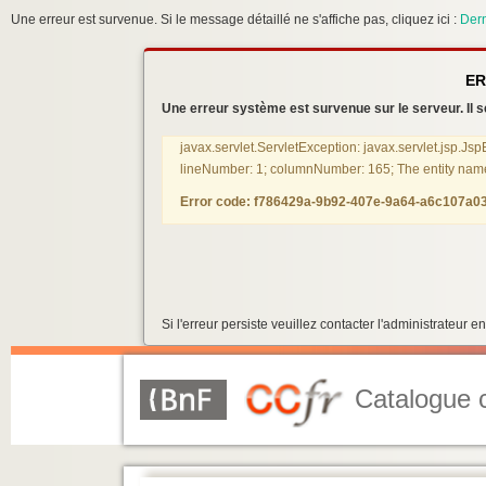
Une erreur est survenue. Si le message détaillé ne s'affiche pas, cliquez ici :
Dern
ER
Une erreur système est survenue sur le serveur. Il se
javax.servlet.ServletException: javax.servlet.jsp.Js
lineNumber: 1; columnNumber: 165; The entity name m
Error code: f786429a-9b92-407e-9a64-a6c107a0
Si l'erreur persiste veuillez contacter l'administrateur
Catalogue c