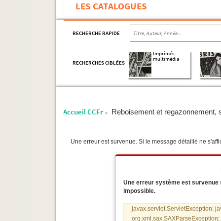
LES CATALOGUES
RECHERCHE RAPIDE
Imprimés
multimédia
RECHERCHES CIBLÉES
Accueil CCFr
Reboisement et regazonnement, si
>
Une erreur est survenue. Si le message détaillé ne s'affic
Une erreur système est survenue sur
impossible.
javax.servlet.ServletException: j
org.xml.sax.SAXParseException; s