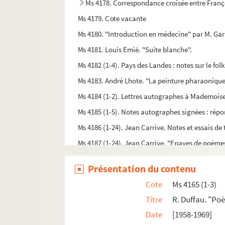
Ms 4178. Correspondance croisée entre Franç
Ms 4179. Cote vacante
Ms 4180. "Introduction en médecine" par M. Garre
Ms 4181. Louis Emié. "Suite blanche".
Ms 4182 (1-4). Pays des Landes : notes sur le fol
Ms 4183. André Lhote. "La peinture pharaonique e
Ms 4184 (1-2). Lettres autographes à Mademoisel
Ms 4185 (1-5). Notes autographes signées : répon
Ms 4186 (1-24). Jean Carrive. Notes et essais de 
Ms 4187 (1-24). Jean Carrive. "Epaves de poème
Ms 4188. Lettres de Gustave III à la comtesse de 
Présentation du contenu
Ms 4189 (1-3). Lettres d'Henri Sauguet au chef 
Cote
Ms 4165 (1-3)
Ms 4190. François Mauriac. « Journées de lecture
Titre
R. Duffau. "Po
Ms 4191. Lettre d'Elie Faure à Charles Moure sur
Date
[1958-1969]
Ms 4192-4199. Maurice Larue. OEuvres