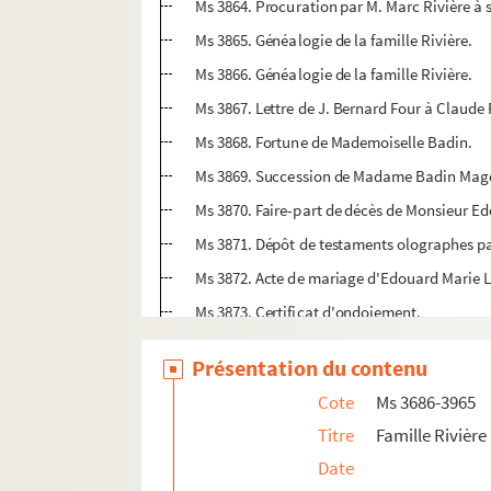
Ms 3864. Procuration par M. Marc Rivière à 
Ms 3865. Généalogie de la famille Rivière.
Ms 3866. Généalogie de la famille Rivière.
Ms 3867. Lettre de J. Bernard Four à Claude 
Ms 3868. Fortune de Mademoiselle Badin.
Ms 3869. Succession de Madame Badin Magde
Ms 3870. Faire-part de décès de Monsieur Ed
Ms 3871. Dépôt de testaments olographes pa
Ms 3872. Acte de mariage d'Edouard Marie L
Ms 3873. Certificat d'ondoiement.
Ms 3874. Descendance de Jean Fermaud et M
Présentation du contenu
Ms 3875. Histoire de Madame Verdier-Allut.
Cote
Ms 3686-3965
Ms 3876. Histoire de Madame Verdier-Allut.
Titre
Famille Rivière 
Ms 3877. Arbre généalogique de Renée Allut,
Date
Ms 3878. Famille Allut.