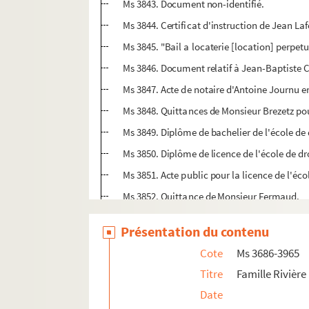
Ms 3843. Document non-identifié.
Ms 3844. Certificat d'instruction de Jean La
Ms 3845. "Bail a locaterie [location] perpet
Ms 3846. Document relatif à Jean-Baptiste C
Ms 3847. Acte de notaire d'Antoine Journu e
Ms 3848. Quittances de Monsieur Brezetz pour
Ms 3849. Diplôme de bachelier de l'école de 
Ms 3850. Diplôme de licence de l'école de dr
Ms 3851. Acte public pour la licence de l'écol
Ms 3852. Quittance de Monsieur Fermaud.
Ms 3853. Quittance de "Messieurs De Brezet
Présentation du contenu
Ms 3854. Discours prononcé par Monsieur Gi
Cote
Ms 3686-3965
Ms 3855. Liste des députés de la convention 
Titre
Famille Rivière 
Ms 3856. Tableau des avocats composant le
Date
Ms 3857. Note Manuscrite.