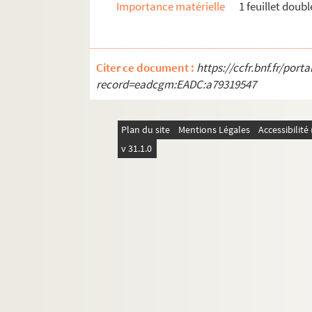
Importance matérielle
1 feuillet doubl
Citer ce document :
https://ccfr.bnf.fr/por
record=eadcgm:EADC:a79319547
Plan du site
Mentions Légales
Accessibilit
v 31.1.0